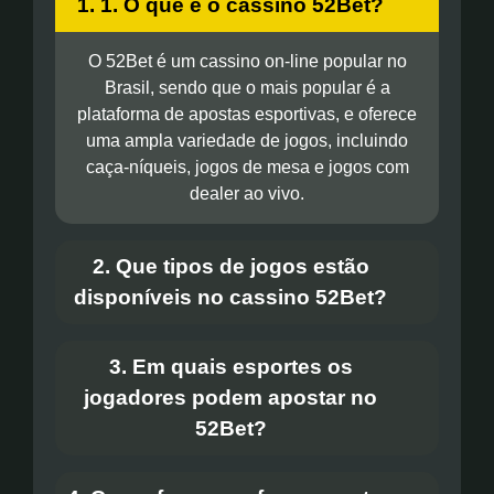
1. 1. O que é o cassino 52Bet?
O 52Bet é um cassino on-line popular no
Brasil, sendo que o mais popular é a
plataforma de apostas esportivas, e oferece
uma ampla variedade de jogos, incluindo
caça-níqueis, jogos de mesa e jogos com
dealer ao vivo.
2. Que tipos de jogos estão
disponíveis no cassino 52Bet?
3. Em quais esportes os
jogadores podem apostar no
52Bet?