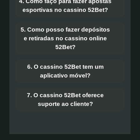
4. Como faço para fazer apostas
esportivas no cassino 52Bet?
5. Como posso fazer depósitos
e retiradas no cassino online
52Bet?
6. O cassino 52Bet tem um
aplicativo móvel?
7. O cassino 52Bet oferece
suporte ao cliente?