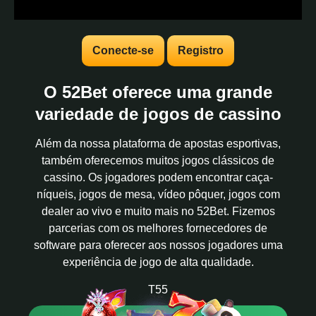
Conecte-se
Registro
O 52Bet oferece uma grande
variedade de jogos de cassino
Além da nossa plataforma de apostas esportivas,
também oferecemos muitos jogos clássicos de
cassino. Os jogadores podem encontrar caça-
níqueis, jogos de mesa, vídeo pôquer, jogos com
dealer ao vivo e muito mais no 52Bet. Fizemos
parcerias com os melhores fornecedores de
software para oferecer aos nossos jogadores uma
experiência de jogo de alta qualidade.
T55