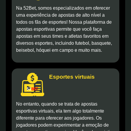
Na 52Bet, somos especializados em oferecer
uma experiência de apostas de alto nível a
todos os fãs de esportes! Nossa plataforma de
apostas esportivas permite que você faça
apostas em seus times e atletas favoritos em
diversos esportes, incluindo futebol, basquete,
beisebol, hóquei em campo e muito mais.
Esportes virtuais
No entanto, quando se trata de apostas
esportivas virtuais, ela tem algo totalmente
diferente para oferecer aos jogadores. Os
jogadores podem experimentar a emoção de