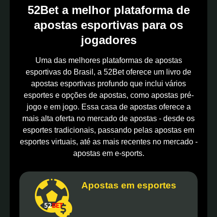
52Bet a melhor plataforma de
apostas esportivas para os
jogadores
Uma das melhores plataformas de apostas
esportivas do Brasil, a 52Bet oferece um livro de
apostas esportivas profundo que inclui vários
esportes e opções de apostas, como apostas pré-
jogo e em jogo. Essa casa de apostas oferece a
mais alta oferta no mercado de apostas - desde os
esportes tradicionais, passando pelas apostas em
esportes virtuais, até as mais recentes no mercado -
apostas em e-sports.
Apostas em esportes