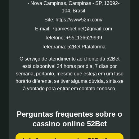
- Nova Campinas, Campinas - SP, 13092-
104, Brasil
Site: https://www52m.com/
E-mail:
7gamesbet.net@gmail.com
Telefone: +551136629999
Telegrama: 52Bet Plataforma
O serviço de atendimento ao cliente da 52Bet
está disponível 24 horas por dia, 7 dias por
semana, portanto, mesmo que esteja em um fuso
horário diferente, se tiver alguma dúvida, sinta-se
à vontade para entrar em contato conosco.
Perguntas frequentes sobre o
cassino online 52Bet