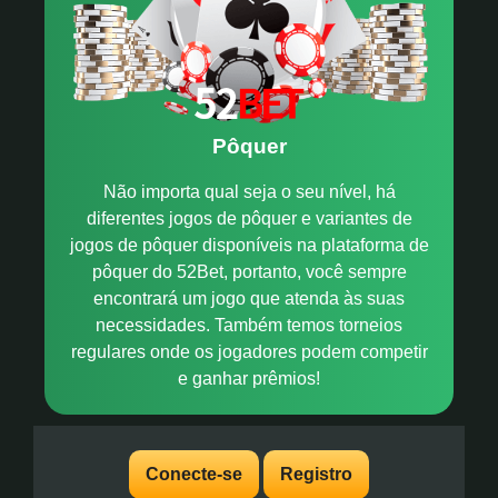
Pôquer
Não importa qual seja o seu nível, há
diferentes jogos de pôquer e variantes de
jogos de pôquer disponíveis na plataforma de
pôquer do 52Bet, portanto, você sempre
encontrará um jogo que atenda às suas
necessidades. Também temos torneios
regulares onde os jogadores podem competir
e ganhar prêmios!
Conecte-se
Registro