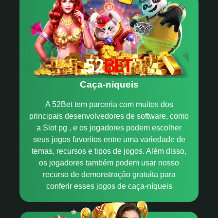
Caça-níqueis
A 52Bet tem parceria com muitos dos
principais desenvolvedores de software, como
a Slot pg , e os jogadores podem escolher
seus jogos favoritos entre uma variedade de
temas, recursos e tipos de jogos. Além disso,
os jogadores também podem usar nosso
recurso de demonstração gratuita para
conferir esses jogos de caça-níqueis