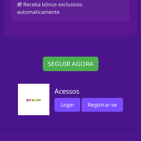
🎁 Receba bônus exclusivos
automaticamente
SEGUIR AGORA
Acessos
Login
Registrar-se