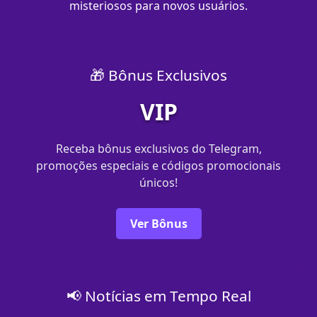
misteriosos para novos usuários.
🎁 Bônus Exclusivos
VIP
Receba bônus exclusivos do Telegram,
promoções especiais e códigos promocionais
únicos!
Ver Bônus
📢 Notícias em Tempo Real