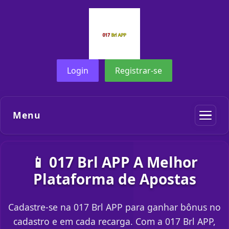
Login
Registrar-se
Menu
📱 017 Brl APP A Melhor
Plataforma de Apostas
Cadastre-se na 017 Brl APP para ganhar bônus no
cadastro e em cada recarga. Com a 017 Brl APP,