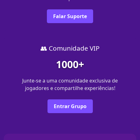
Falar Suporte
👥 Comunidade VIP
1000+
Junte-se a uma comunidade exclusiva de
jogadores e compartilhe experiências!
Entrar Grupo