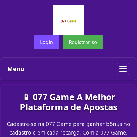
Login
Registrar-se
Menu
📱 077 Game A Melhor
Plataforma de Apostas
Cadastre-se na 077 Game para ganhar bônus no
cadastro e em cada recarga. Com a 077 Game,