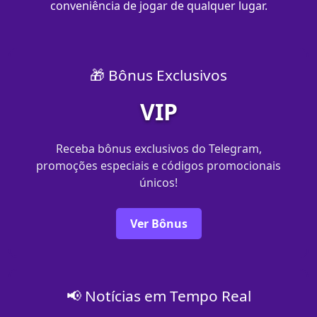
conveniência de jogar de qualquer lugar.
🎁 Bônus Exclusivos
VIP
Receba bônus exclusivos do Telegram,
promoções especiais e códigos promocionais
únicos!
Ver Bônus
📢 Notícias em Tempo Real