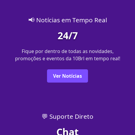
📢 Notícias em Tempo Real
24/7
Fique por dentro de todas as novidades,
promoções e eventos da 10Brl em tempo real!
Ver Notícias
💬 Suporte Direto
Chat