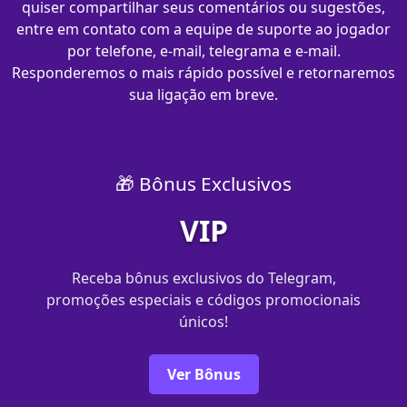
quiser compartilhar seus comentários ou sugestões,
entre em contato com a equipe de suporte ao jogador
por telefone, e-mail, telegrama e e-mail.
Responderemos o mais rápido possível e retornaremos
sua ligação em breve.
🎁 Bônus Exclusivos
VIP
Receba bônus exclusivos do Telegram,
promoções especiais e códigos promocionais
únicos!
Ver Bônus