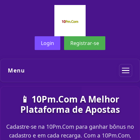
Login
Registrar-se
Menu
📱 10Pm.Com A Melhor
Plataforma de Apostas
Cadastre-se na 10Pm.Com para ganhar bônus no
cadastro e em cada recarga. Com a 10Pm.Com,