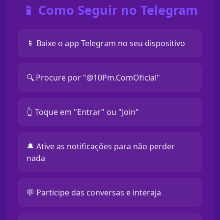
📱 Como Seguir no Telegram
📱 Baixe o app Telegram no seu dispositivo
🔍 Procure por "@10Pm.ComOficial"
👆 Toque em "Entrar" ou "Join"
🔔 Ative as notificações para não perder
nada
💬 Participe das conversas e interaja