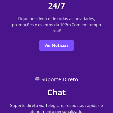
24/7
Fique por dentro de todas as novidades,
promoções e eventos da 10Pm.Com em tempo
real!
Ver Notícias
💬 Suporte Direto
Chat
Suporte direto via Telegram, respostas rápidas e
atendimento personalizado!