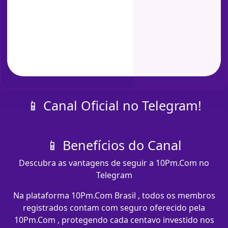
📱 Canal Oficial no Telegram!
📱 Benefícios do Canal
Descubra as vantagens de seguir a 10Pm.Com no
Telegram
Na plataforma 10Pm.Com Brasil , todos os membros
registrados contam com seguro oferecido pela
10Pm.Com , protegendo cada centavo investido nos