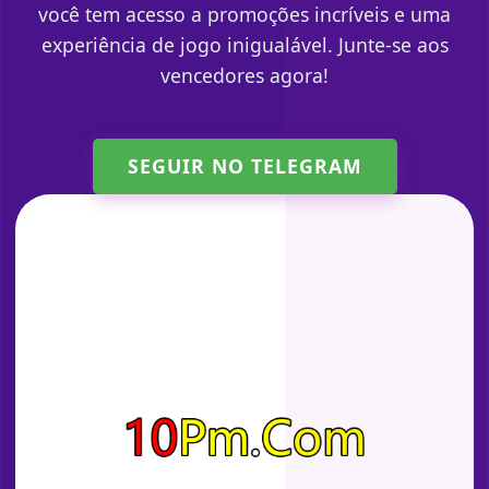
você tem acesso a promoções incríveis e uma
experiência de jogo inigualável. Junte-se aos
vencedores agora!
SEGUIR NO TELEGRAM