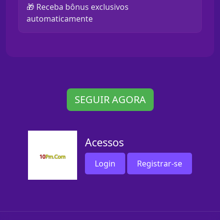
🎁 Receba bônus exclusivos
automaticamente
SEGUIR AGORA
Acessos
Login
Registrar-se