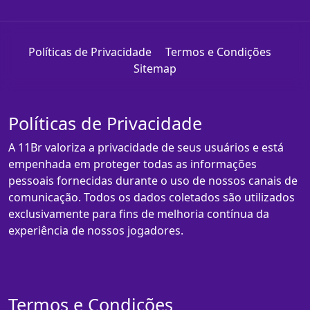
Políticas de Privacidade
Termos e Condições
Sitemap
Políticas de Privacidade
A 11Br valoriza a privacidade de seus usuários e está
empenhada em proteger todas as informações
pessoais fornecidas durante o uso de nossos canais de
comunicação. Todos os dados coletados são utilizados
exclusivamente para fins de melhoria contínua da
experiência de nossos jogadores.
Termos e Condições