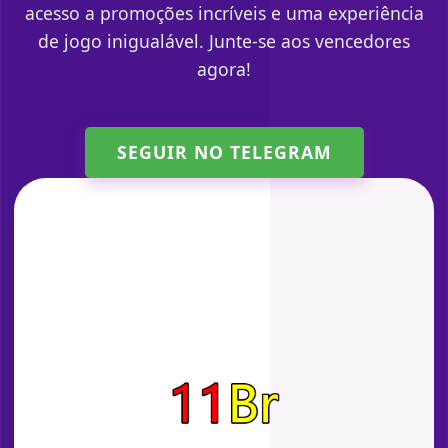
acesso a promoções incríveis e uma experiência
de jogo inigualável. Junte-se aos vencedores
agora!
SEGUIR NO TELEGRAM