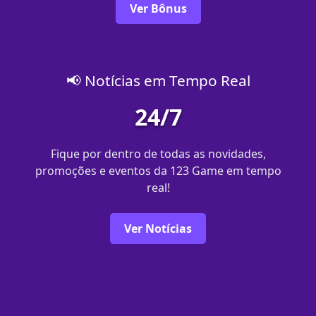
Ver Bônus
📢 Notícias em Tempo Real
24/7
Fique por dentro de todas as novidades,
promoções e eventos da 123 Game em tempo
real!
Ver Notícias