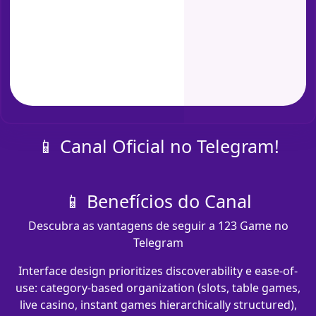
📱 Canal Oficial no Telegram!
📱 Benefícios do Canal
Descubra as vantagens de seguir a 123 Game no
Telegram
Interface design prioritizes discoverability e ease-of-
use: category-based organization (slots, table games,
live casino, instant games hierarchically structured),