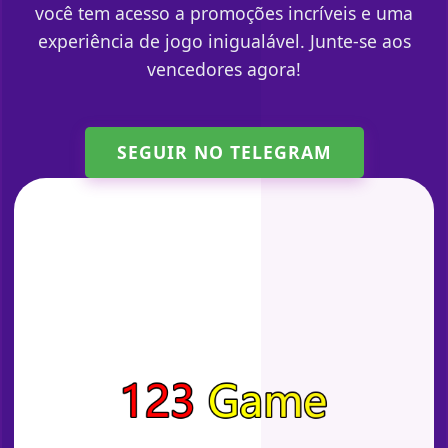
você tem acesso a promoções incríveis e uma
experiência de jogo inigualável. Junte-se aos
vencedores agora!
SEGUIR NO TELEGRAM