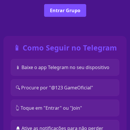
Entrar Grupo
📱 Como Seguir no Telegram
📱 Baixe o app Telegram no seu dispositivo
🔍 Procure por "@123 GameOficial"
👆 Toque em "Entrar" ou "Join"
🔔 Ative as notificações para não perder