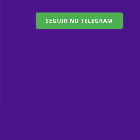
SEGUIR NO TELEGRAM