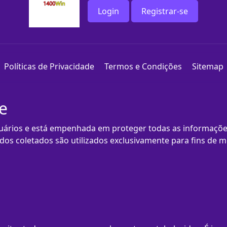
Login
Registrar-se
Políticas de Privacidade
Termos e Condições
Sitemap
de
suários e está empenhada em proteger todas as informaçõe
os coletados são utilizados exclusivamente para fins de m