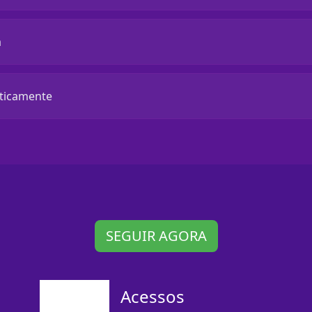
a
aticamente
SEGUIR AGORA
Acessos