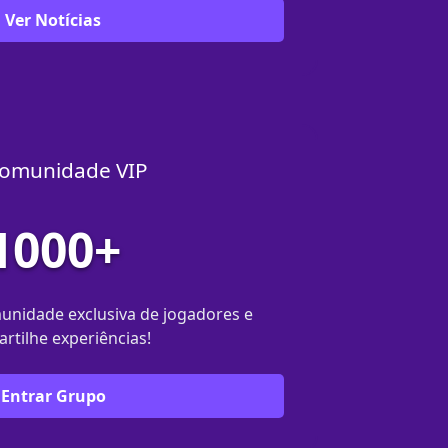
Ver Notícias
Comunidade VIP
1000+
unidade exclusiva de jogadores e
rtilhe experiências!
Entrar Grupo