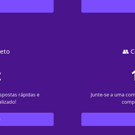
reto
👥 
t
espostas rápidas e
Junte-se a uma com
lizado!
compa
e