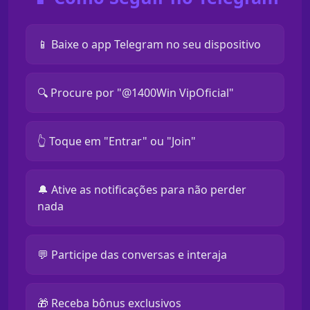
📱 Baixe o app Telegram no seu dispositivo
🔍 Procure por "@1400Win VipOficial"
👆 Toque em "Entrar" ou "Join"
🔔 Ative as notificações para não perder
nada
💬 Participe das conversas e interaja
🎁 Receba bônus exclusivos