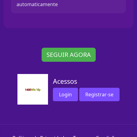
automaticamente
SEGUIR AGORA
Acessos
Login
Registrar-se