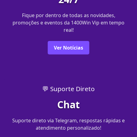
Fique por dentro de todas as novidades,
promoções e eventos da 1400Win Vip em tempo
real!
Ver Notícias
💬 Suporte Direto
Chat
Suporte direto via Telegram, respostas rápidas e
atendimento personalizado!