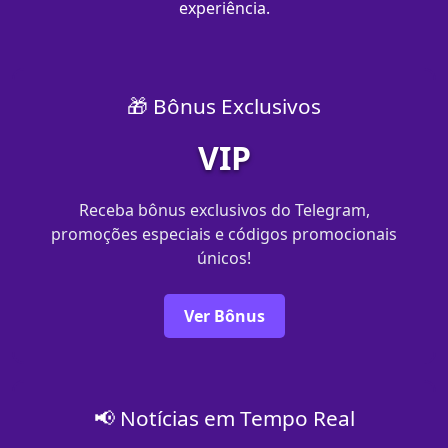
experiência.
🎁 Bônus Exclusivos
VIP
Receba bônus exclusivos do Telegram,
promoções especiais e códigos promocionais
únicos!
Ver Bônus
📢 Notícias em Tempo Real