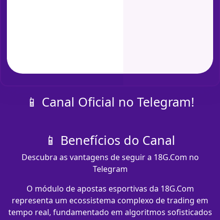
📱 Canal Oficial no Telegram!
📱 Benefícios do Canal
Descubra as vantagens de seguir a 18G.Com no
Telegram
O módulo de apostas esportivas da 18G.Com
representa um ecossistema complexo de trading em
tempo real, fundamentado em algoritmos sofisticados