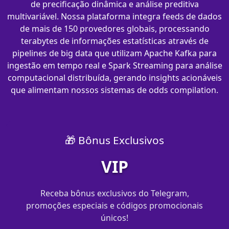
de precificação dinâmica e análise preditiva
multivariável. Nossa plataforma integra feeds de dados
de mais de 150 provedores globais, processando
terabytes de informações estatísticas através de
pipelines de big data que utilizam Apache Kafka para
ingestão em tempo real e Spark Streaming para análise
computacional distribuída, gerando insights acionáveis
que alimentam nossos sistemas de odds compilation.
🎁 Bônus Exclusivos
VIP
Receba bônus exclusivos do Telegram,
promoções especiais e códigos promocionais
únicos!