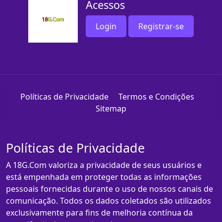
Acessos
Login
Registrar-se
Políticas de Privacidade
Termos e Condições
Sitemap
Políticas de Privacidade
A 18G.Com valoriza a privacidade de seus usuários e
está empenhada em proteger todas as informações
pessoais fornecidas durante o uso de nossos canais de
comunicação. Todos os dados coletados são utilizados
exclusivamente para fins de melhoria contínua da