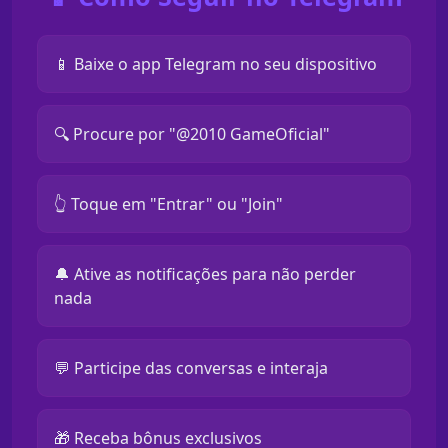
📱 Baixe o app Telegram no seu dispositivo
🔍 Procure por "@2010 GameOficial"
👆 Toque em "Entrar" ou "Join"
🔔 Ative as notificações para não perder
nada
💬 Participe das conversas e interaja
🎁 Receba bônus exclusivos