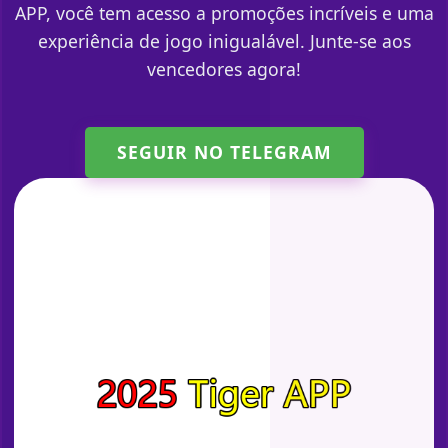
APP, você tem acesso a promoções incríveis e uma
experiência de jogo inigualável. Junte-se aos
vencedores agora!
SEGUIR NO TELEGRAM