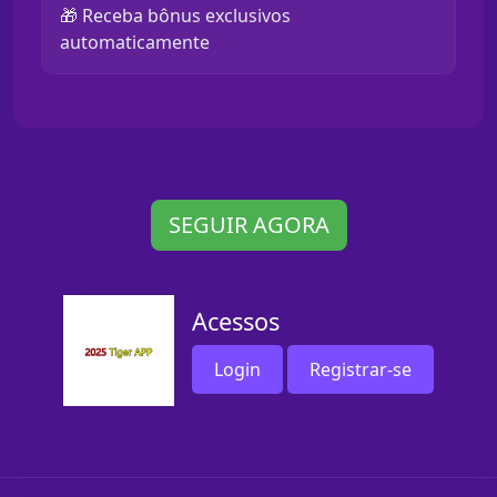
🎁 Receba bônus exclusivos
automaticamente
SEGUIR AGORA
Acessos
Login
Registrar-se