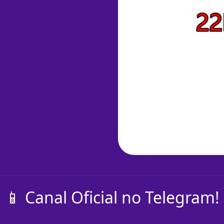
📱 Canal Oficial no Telegram!