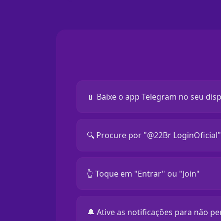
📱 Baixe o app Telegram no seu disp
🔍 Procure por "@22Br LoginOficial"
👆 Toque em "Entrar" ou "Join"
🔔 Ative as notificações para não p