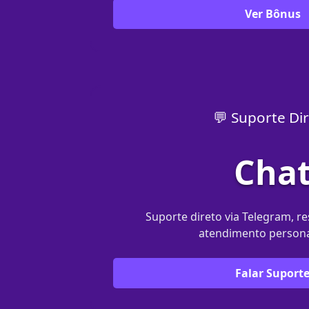
Ver Bônus
💬 Suporte Di
Cha
Suporte direto via Telegram, r
atendimento persona
Falar Suport