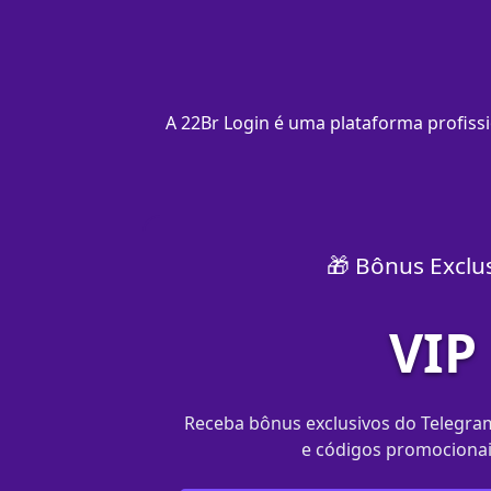
A 22Br Login é uma plataforma profissio
🎁 Bônus Exclu
VIP
Receba bônus exclusivos do Telegra
e códigos promocionai