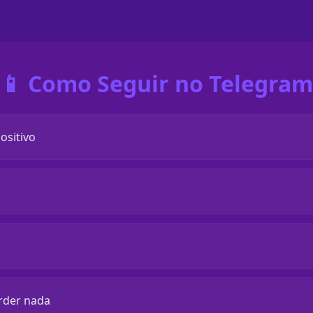
📱 Como Seguir no Telegram
ositivo
erder nada