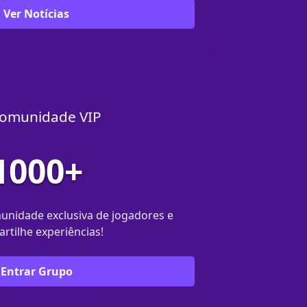
Ver Notícias
Comunidade VIP
1000+
unidade exclusiva de jogadores e
rtilhe experiências!
Entrar Grupo