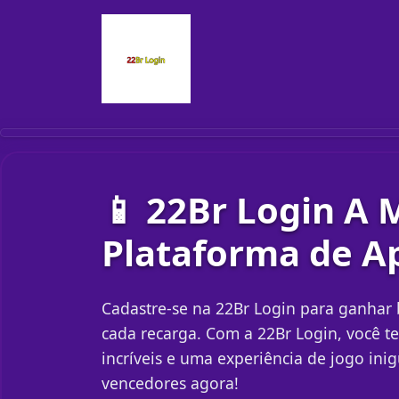
📱 22Br Login A 
Plataforma de A
Cadastre-se na 22Br Login para ganhar
cada recarga. Com a 22Br Login, você 
incríveis e uma experiência de jogo inig
vencedores agora!