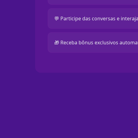
💬 Participe das conversas e interaj
🎁 Receba bônus exclusivos autom