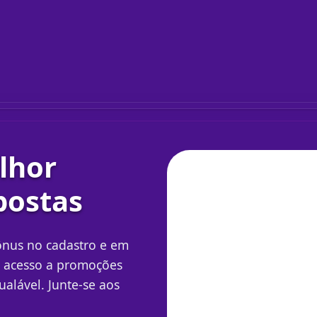
lhor
postas
ônus no cadastro e em
m acesso a promoções
ualável. Junte-se aos