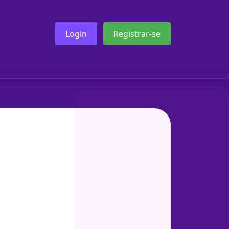
Login
Registrar-se