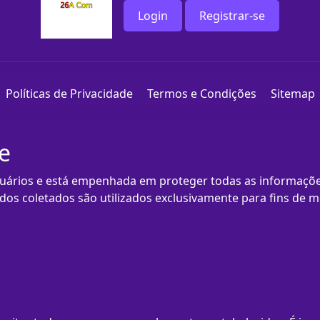
Login
Registrar-se
Políticas de Privacidade
Termos e Condições
Sitemap
de
usuários e está empenhada em proteger todas as informaçõe
os coletados são utilizados exclusivamente para fins de m