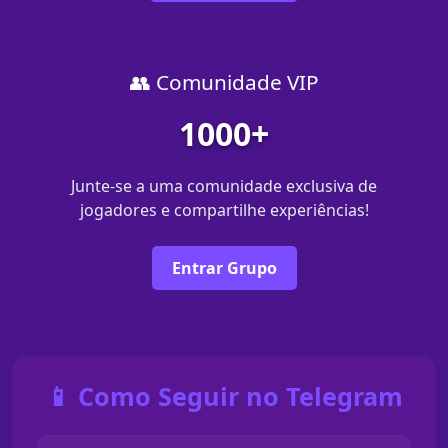
👥 Comunidade VIP
1000+
Junte-se a uma comunidade exclusiva de
jogadores e compartilhe experiências!
Entrar Grupo
📱 Como Seguir no Telegram