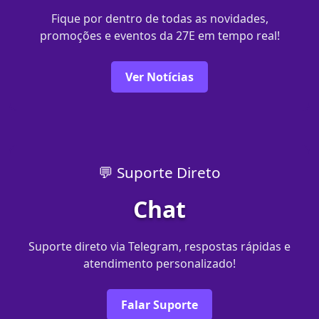
Fique por dentro de todas as novidades,
promoções e eventos da 27E em tempo real!
Ver Notícias
💬 Suporte Direto
Chat
Suporte direto via Telegram, respostas rápidas e
atendimento personalizado!
Falar Suporte