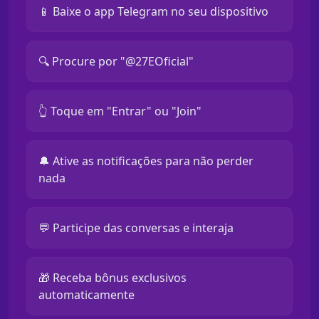
📱 Baixe o app Telegram no seu dispositivo
🔍 Procure por "@27EOficial"
👆 Toque em "Entrar" ou "Join"
🔔 Ative as notificações para não perder
nada
💬 Participe das conversas e interaja
🎁 Receba bônus exclusivos
automaticamente