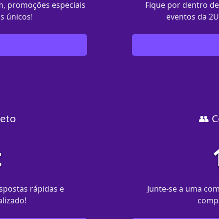
m, promoções especiais
Fique por dentro d
s únicos!
eventos da 2
reto
👥 
t
espostas rápidas e
Junte-se a uma com
lizado!
compa