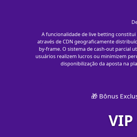
De
A funcionalidade de live betting constit
através de CDN geograficamente distribuíd
by-frame. O sistema de cash-out parcial u
usuários realizem lucros ou minimizem perd
disponibilização da aposta na p
🎁 Bônus Exclu
VIP