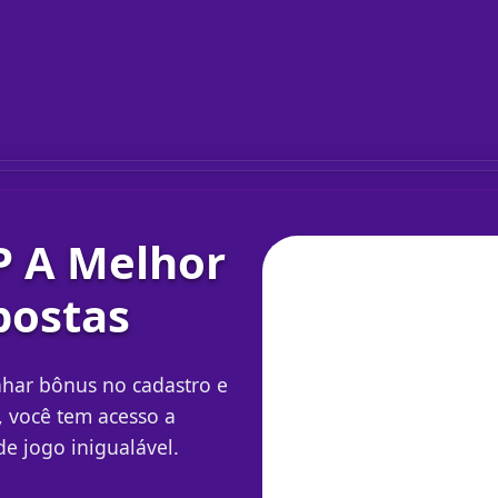
P A Melhor
postas
har bônus no cadastro e
 você tem acesso a
e jogo inigualável.