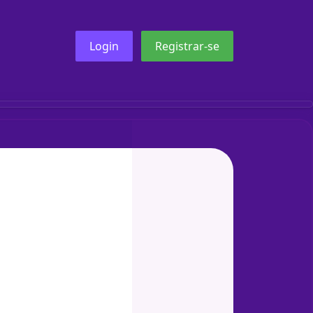
Login
Registrar-se