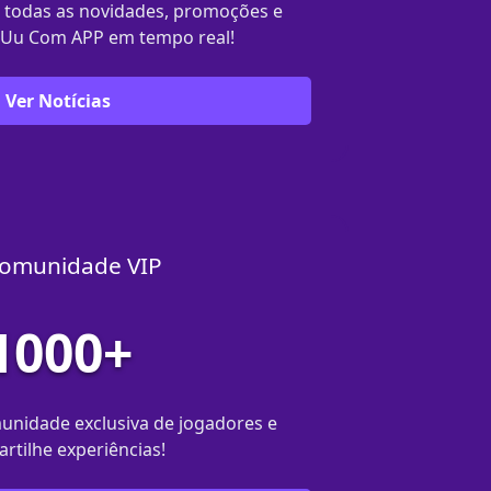
e todas as novidades, promoções e
UUu Com APP em tempo real!
Ver Notícias
Comunidade VIP
1000+
unidade exclusiva de jogadores e
rtilhe experiências!