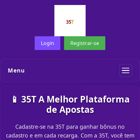
Login
Registrar-se
Menu
📱 35T A Melhor Plataforma
de Apostas
Cadastre-se na 35T para ganhar bônus no
cadastro e em cada recarga. Com a 35T, você tem