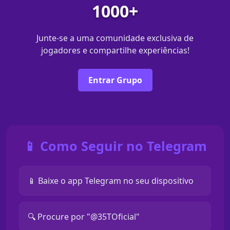
1000+
Junte-se a uma comunidade exclusiva de
jogadores e compartilhe experiências!
Entrar Grupo
📱 Como Seguir no Telegram
📱 Baixe o app Telegram no seu dispositivo
🔍 Procure por "@35TOficial"