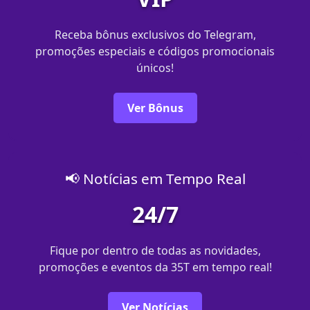
Receba bônus exclusivos do Telegram,
promoções especiais e códigos promocionais
únicos!
Ver Bônus
📢 Notícias em Tempo Real
24/7
Fique por dentro de todas as novidades,
promoções e eventos da 35T em tempo real!
Ver Notícias