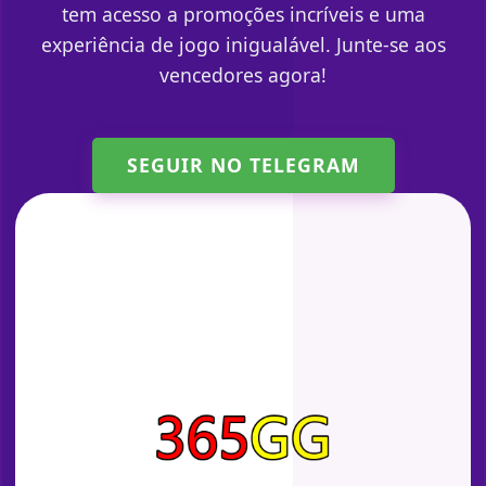
tem acesso a promoções incríveis e uma
experiência de jogo inigualável. Junte-se aos
vencedores agora!
SEGUIR NO TELEGRAM