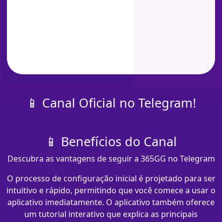
📱 Canal Oficial no Telegram!
📱 Benefícios do Canal
Descubra as vantagens de seguir a 365GG no Telegram
O processo de configuração inicial é projetado para ser
intuitivo e rápido, permitindo que você comece a usar o
aplicativo imediatamente. O aplicativo também oferece
um tutorial interativo que explica as principais