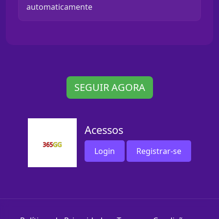
automaticamente
SEGUIR AGORA
Acessos
Login
Registrar-se