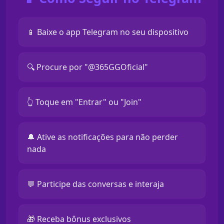
📱 Baixe o app Telegram no seu dispositivo
🔍 Procure por "@365GGOficial"
👆 Toque em "Entrar" ou "Join"
🔔 Ative as notificações para não perder
nada
💬 Participe das conversas e interaja
🎁 Receba bônus exclusivos