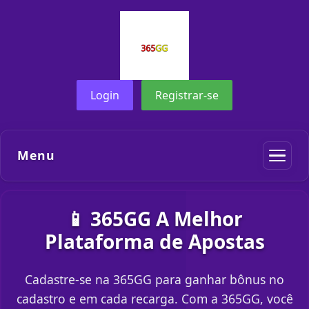
Login
Registrar-se
Menu
📱 365GG A Melhor
Plataforma de Apostas
Cadastre-se na 365GG para ganhar bônus no
cadastro e em cada recarga. Com a 365GG, você