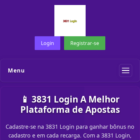
Login
Registrar-se
Menu
📱 3831 Login A Melhor
Plataforma de Apostas
Cadastre-se na 3831 Login para ganhar bônus no
cadastro e em cada recarga. Com a 3831 Login,