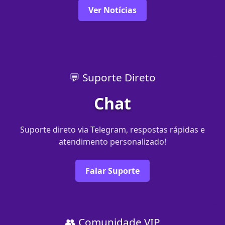
Ver Notícias
💬 Suporte Direto
Chat
Suporte direto via Telegram, respostas rápidas e
atendimento personalizado!
Falar Suporte
👥 Comunidade VIP