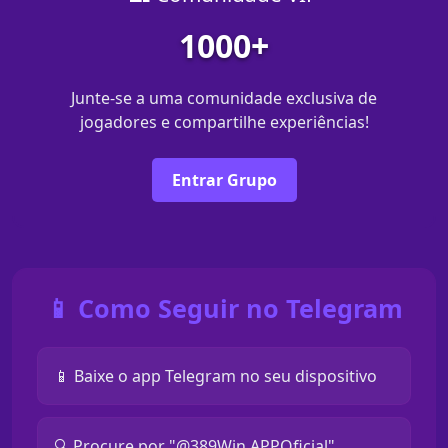
1000+
Junte-se a uma comunidade exclusiva de
jogadores e compartilhe experiências!
Entrar Grupo
📱 Como Seguir no Telegram
📱 Baixe o app Telegram no seu dispositivo
🔍 Procure por "@389Win APPOficial"