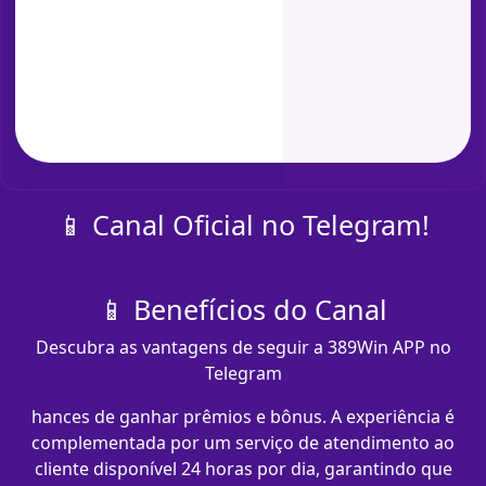
📱 Canal Oficial no Telegram!
📱 Benefícios do Canal
Descubra as vantagens de seguir a 389Win APP no
Telegram
hances de ganhar prêmios e bônus. A experiência é
complementada por um serviço de atendimento ao
cliente disponível 24 horas por dia, garantindo que