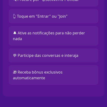
👆 Toque em "Entrar" ou "Join"
🔔 Ative as notificações para não perder
nada
💬 Participe das conversas e interaja
🎁 Receba bônus exclusivos
automaticamente