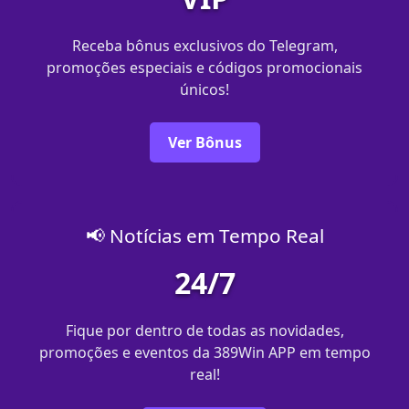
Receba bônus exclusivos do Telegram,
promoções especiais e códigos promocionais
únicos!
Ver Bônus
📢 Notícias em Tempo Real
24/7
Fique por dentro de todas as novidades,
promoções e eventos da 389Win APP em tempo
real!