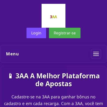
Login
Registrar-se
Menu
📱 3AA A Melhor Plataforma
de Apostas
Cadastre-se na 3AA para ganhar bônus no
cadastro e em cada recarga. Com a 3AA, você tem