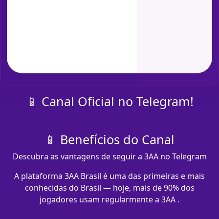
📱 Canal Oficial no Telegram!
📱 Benefícios do Canal
Descubra as vantagens de seguir a 3AA no Telegram
A plataforma 3AA Brasil é uma das primeiras e mais
conhecidas do Brasil — hoje, mais de 90% dos
jogadores usam regularmente a 3AA .