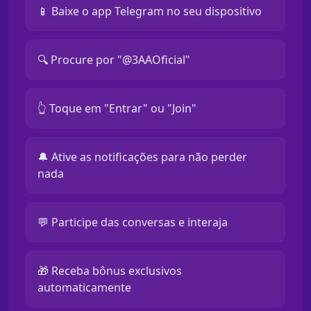
📱 Baixe o app Telegram no seu dispositivo
🔍 Procure por "@3AAOficial"
👆 Toque em "Entrar" ou "Join"
🔔 Ative as notificações para não perder
nada
💬 Participe das conversas e interaja
🎁 Receba bônus exclusivos
automaticamente