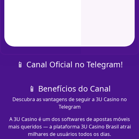
📱 Canal Oficial no Telegram!
📱 Benefícios do Canal
Descubra as vantagens de seguir a 3U Casino no
Telegram
A 3U Casino é um dos softwares de apostas móveis
mais queridos — a plataforma 3U Casino Brasil atrai
milhares de usuários todos os dias.