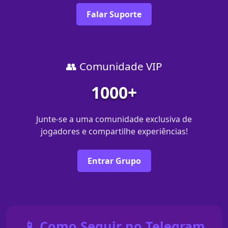
Falar Suporte
👥 Comunidade VIP
1000+
Junte-se a uma comunidade exclusiva de
jogadores e compartilhe experiências!
Entrar Grupo
📱 Como Seguir no Telegram