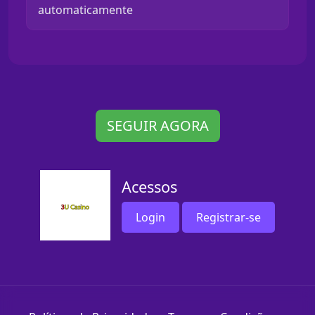
automaticamente
SEGUIR AGORA
Acessos
Login
Registrar-se