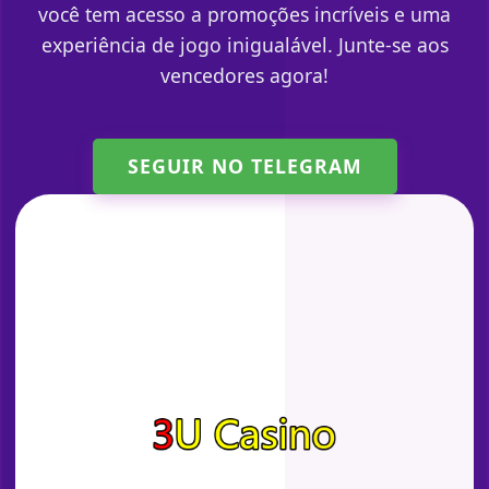
você tem acesso a promoções incríveis e uma
experiência de jogo inigualável. Junte-se aos
vencedores agora!
SEGUIR NO TELEGRAM