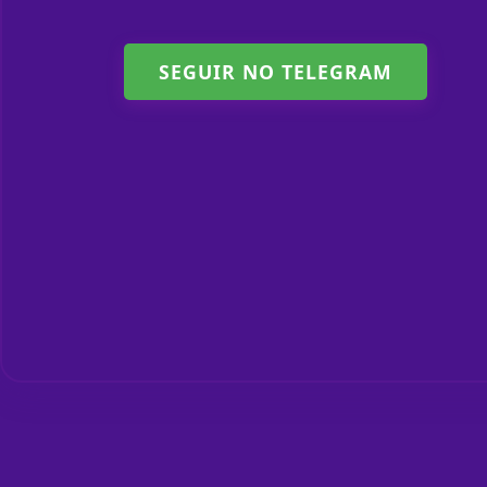
SEGUIR NO TELEGRAM