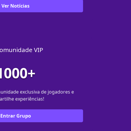
Ver Notícias
Comunidade VIP
1000+
unidade exclusiva de jogadores e
rtilhe experiências!
Entrar Grupo