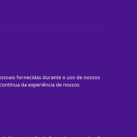
essoais fornecidas durante o uso de nossos
 contínua da experiência de nossos