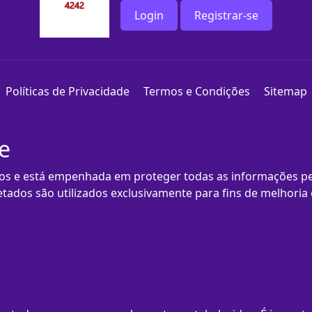
Login
Registrar-se
Políticas de Privacidade
Termos e Condições
Sitemap
de
rios e está empenhada em proteger todas as informações p
tados são utilizados exclusivamente para fins de melhoria