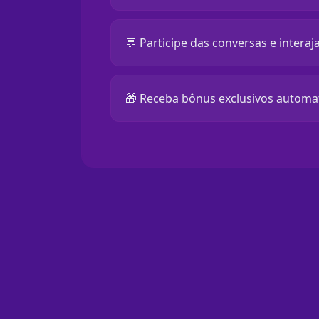
💬 Participe das conversas e interaj
🎁 Receba bônus exclusivos autom