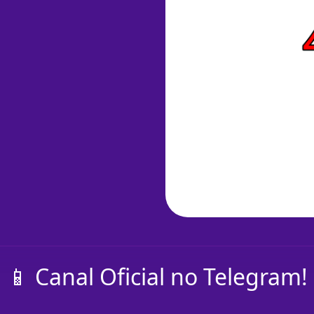
📱 Canal Oficial no Telegram!