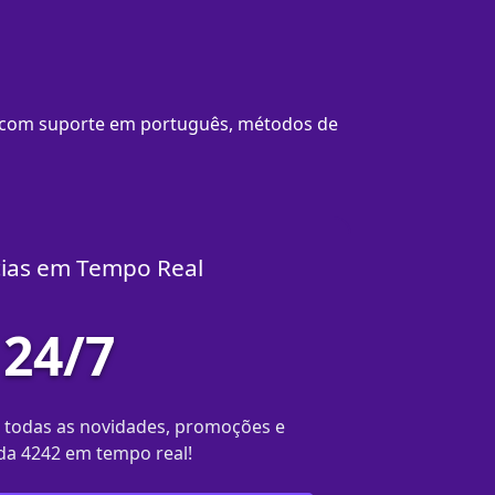
o, com suporte em português, métodos de
cias em Tempo Real
24/7
e todas as novidades, promoções e
da 4242 em tempo real!