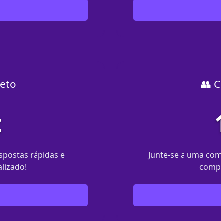
reto
👥 
t
espostas rápidas e
Junte-se a uma com
lizado!
compa
e