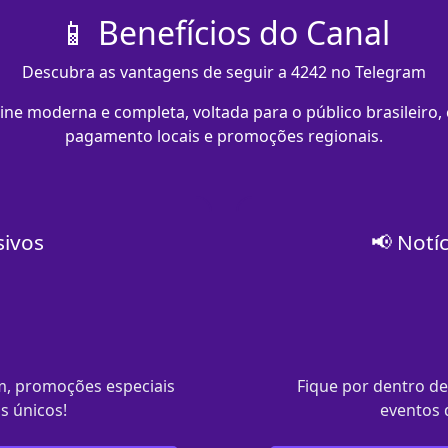
📱 Benefícios do Canal
Descubra as vantagens de seguir a 4242 no Telegram
ine moderna e completa, voltada para o público brasileir
pagamento locais e promoções regionais.
sivos
📢 Notí
m, promoções especiais
Fique por dentro d
s únicos!
eventos 