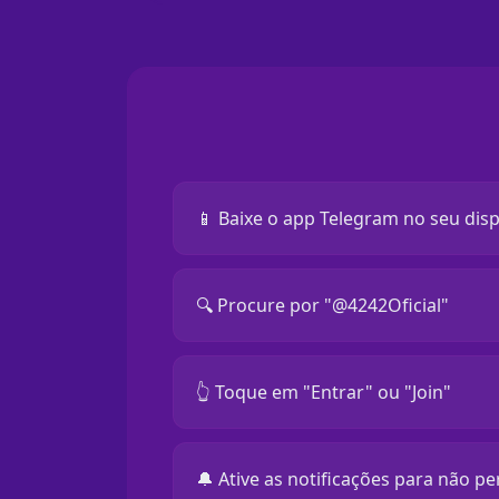
📱 Baixe o app Telegram no seu disp
🔍 Procure por "@4242Oficial"
👆 Toque em "Entrar" ou "Join"
🔔 Ative as notificações para não p