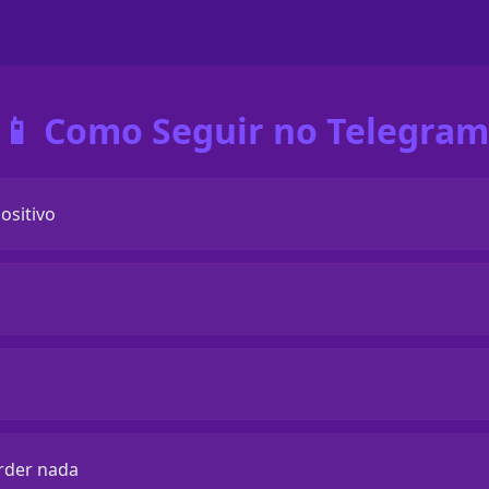
📱 Como Seguir no Telegram
ositivo
erder nada