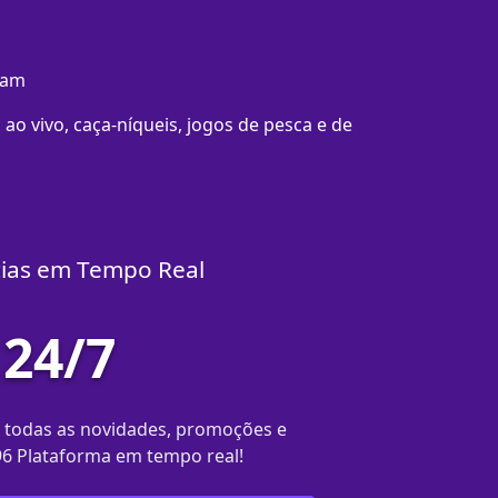
ram
ao vivo, caça-níqueis, jogos de pesca e de
cias em Tempo Real
24/7
e todas as novidades, promoções e
96 Plataforma em tempo real!