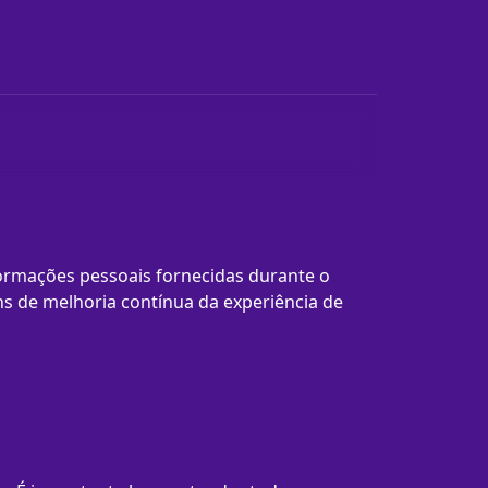
formações pessoais fornecidas durante o
ns de melhoria contínua da experiência de