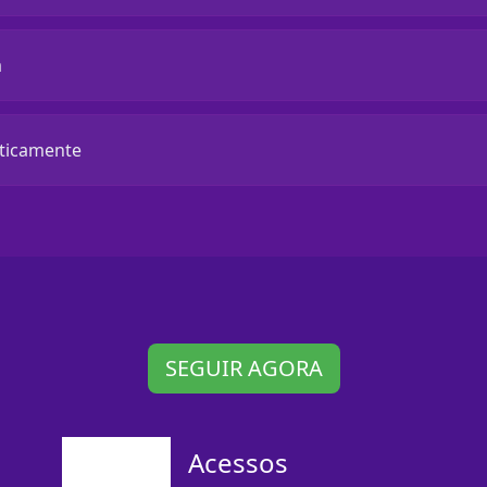
a
aticamente
SEGUIR AGORA
Acessos