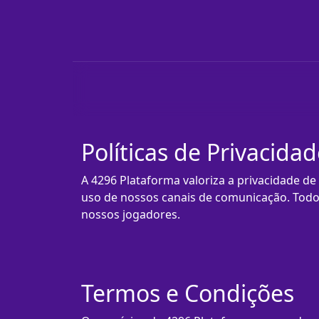
Políticas de Privacida
A 4296 Plataforma valoriza a privacidade d
uso de nossos canais de comunicação. Todos
nossos jogadores.
Termos e Condições