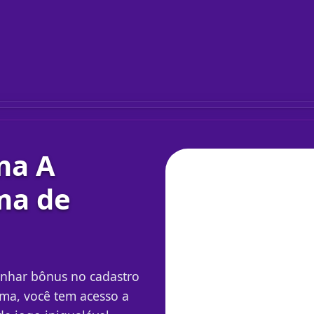
ma A
ma de
anhar bônus no cadastro
ma, você tem acesso a