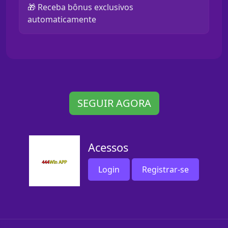
🎁 Receba bônus exclusivos
automaticamente
SEGUIR AGORA
Acessos
Login
Registrar-se