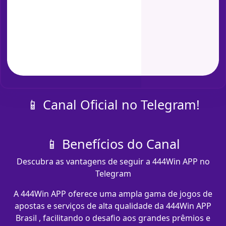
📱 Canal Oficial no Telegram!
📱 Benefícios do Canal
Descubra as vantagens de seguir a 444Win APP no
Telegram
A 444Win APP oferece uma ampla gama de jogos de
apostas e serviços de alta qualidade da 444Win APP
Brasil , facilitando o desafio aos grandes prêmios e