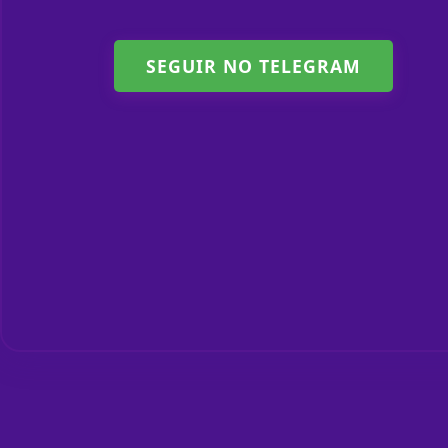
SEGUIR NO TELEGRAM