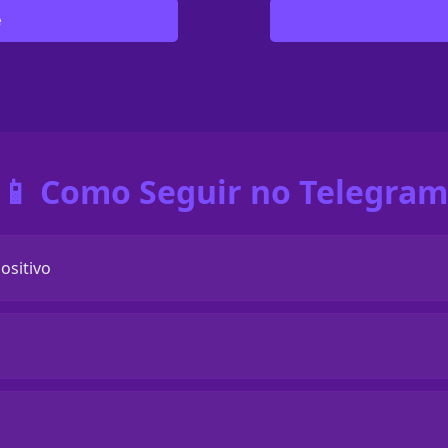
e
📱 Como Seguir no Telegram
ositivo