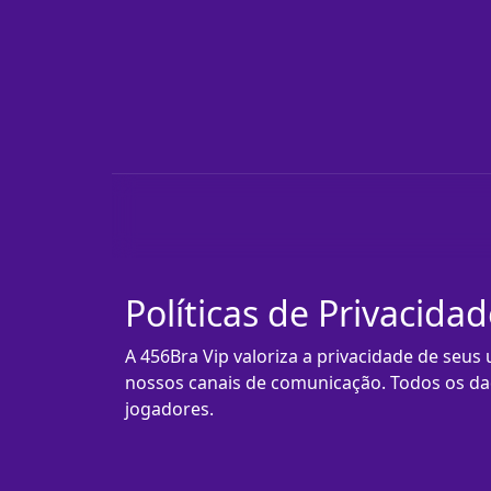
Políticas de Privacida
A 456Bra Vip valoriza a privacidade de seu
nossos canais de comunicação. Todos os dad
jogadores.