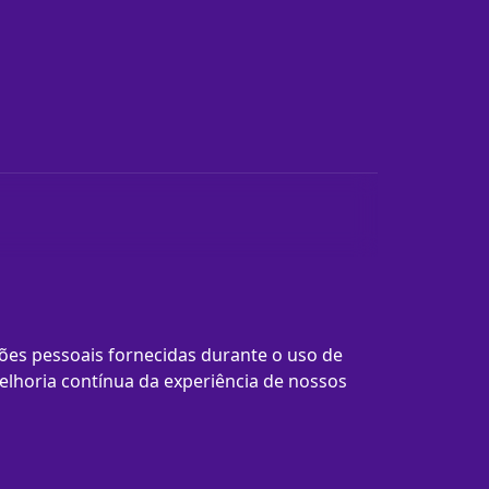
ões pessoais fornecidas durante o uso de
elhoria contínua da experiência de nossos