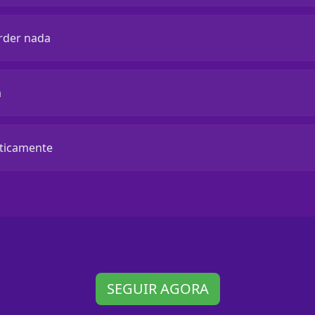
erder nada
a
aticamente
SEGUIR AGORA