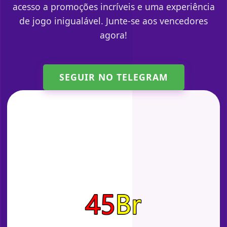
acesso a promoções incríveis e uma experiência
de jogo inigualável. Junte-se aos vencedores
agora!
SEGUIR NO TELEGRAM