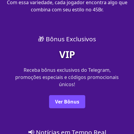
Com essa variedade, cada jogador encontra algo que
combina com seu estilo no 45Br.
🎁 Bônus Exclusivos
VIP
Receba bônus exclusivos do Telegram,
promoções especiais e códigos promocionais
únicos!
Ver Bônus
📢 Notícias em Tempo Real