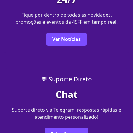
Fique por dentro de todas as novidades,
promoções e eventos da 45FF em tempo real!
Ver Notícias
💬 Suporte Direto
Chat
Suporte direto via Telegram, respostas rápidas e
atendimento personalizado!