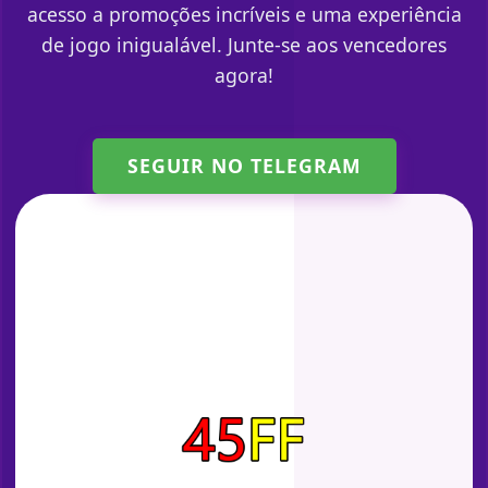
acesso a promoções incríveis e uma experiência
de jogo inigualável. Junte-se aos vencedores
agora!
SEGUIR NO TELEGRAM