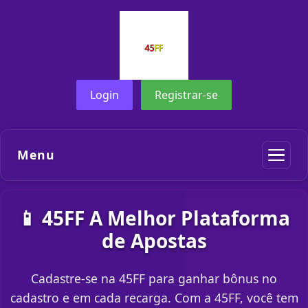
Login
Registrar-se
Menu
📱 45FF A Melhor Plataforma
de Apostas
Cadastre-se na 45FF para ganhar bônus no
cadastro e em cada recarga. Com a 45FF, você tem