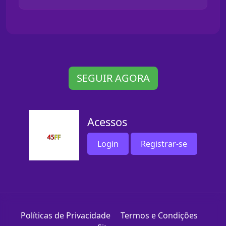
SEGUIR AGORA
Acessos
Login
Registrar-se
Políticas de Privacidade
Termos e Condições