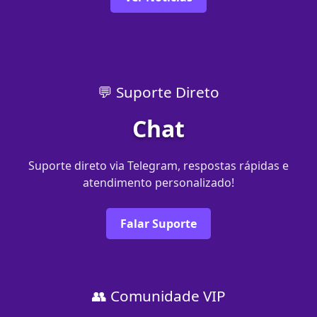
💬 Suporte Direto
Chat
Suporte direto via Telegram, respostas rápidas e
atendimento personalizado!
Falar Suporte
👥 Comunidade VIP