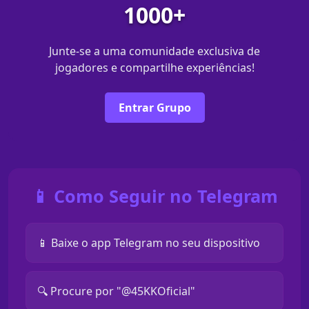
1000+
Junte-se a uma comunidade exclusiva de
jogadores e compartilhe experiências!
Entrar Grupo
📱 Como Seguir no Telegram
📱 Baixe o app Telegram no seu dispositivo
🔍 Procure por "@45KKOficial"