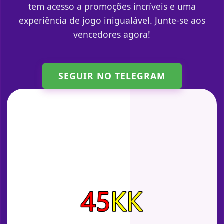
tem acesso a promoções incríveis e uma
experiência de jogo inigualável. Junte-se aos
vencedores agora!
SEGUIR NO TELEGRAM