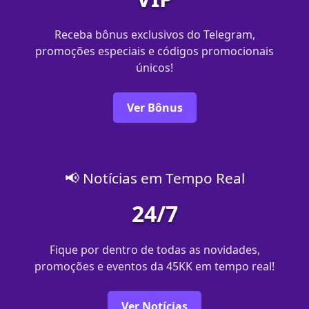
Receba bônus exclusivos do Telegram,
promoções especiais e códigos promocionais
únicos!
Ver Bônus
📢 Notícias em Tempo Real
24/7
Fique por dentro de todas as novidades,
promoções e eventos da 45KK em tempo real!
Ver Notícias