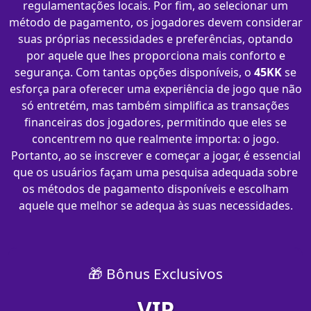
regulamentações locais. Por fim, ao selecionar um
método de pagamento, os jogadores devem considerar
suas próprias necessidades e preferências, optando
por aquele que lhes proporciona mais conforto e
segurança. Com tantas opções disponíveis, o
45KK
se
esforça para oferecer uma experiência de jogo que não
só entretém, mas também simplifica as transações
financeiras dos jogadores, permitindo que eles se
concentrem no que realmente importa: o jogo.
Portanto, ao se inscrever e começar a jogar, é essencial
que os usuários façam uma pesquisa adequada sobre
os métodos de pagamento disponíveis e escolham
aquele que melhor se adequa às suas necessidades.
🎁 Bônus Exclusivos
VIP