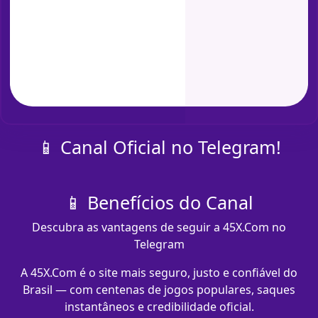
📱 Canal Oficial no Telegram!
📱 Benefícios do Canal
Descubra as vantagens de seguir a 45X.Com no
Telegram
A 45X.Com é o site mais seguro, justo e confiável do
Brasil — com centenas de jogos populares, saques
instantâneos e credibilidade oficial.