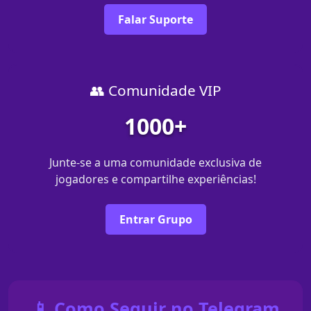
Falar Suporte
👥 Comunidade VIP
1000+
Junte-se a uma comunidade exclusiva de
jogadores e compartilhe experiências!
Entrar Grupo
📱 Como Seguir no Telegram