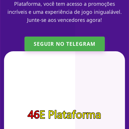
Plataforma, você tem acesso a promoções
incríveis e uma experiência de jogo inigualável.
Junte-se aos vencedores agora!
SEGUIR NO TELEGRAM