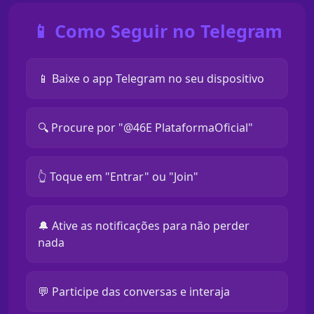
📱 Como Seguir no Telegram
📱 Baixe o app Telegram no seu dispositivo
🔍 Procure por "@46E PlataformaOficial"
👆 Toque em "Entrar" ou "Join"
🔔 Ative as notificações para não perder
nada
💬 Participe das conversas e interaja