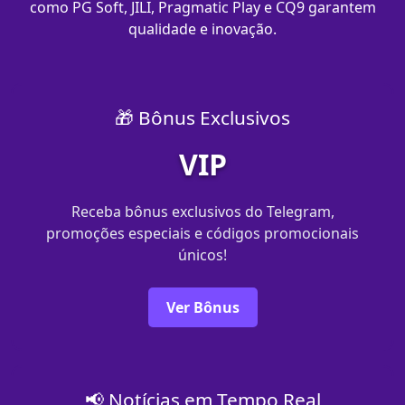
como PG Soft, JILI, Pragmatic Play e CQ9 garantem
qualidade e inovação.
🎁 Bônus Exclusivos
VIP
Receba bônus exclusivos do Telegram,
promoções especiais e códigos promocionais
únicos!
Ver Bônus
📢 Notícias em Tempo Real