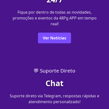
Fique por dentro de todas as novidades,
promoções e eventos da 48Pg APP em tempo
real!
Ver Notícias
💬 Suporte Direto
Chat
Suporte direto via Telegram, respostas rápidas e
atendimento personalizado!