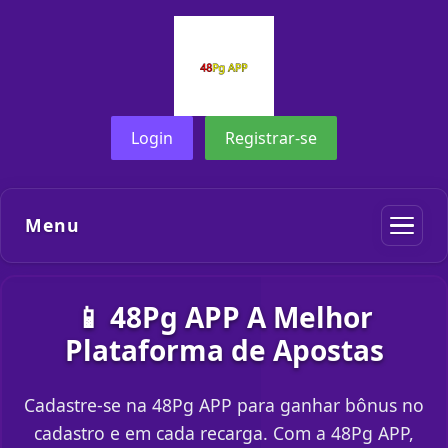
Login
Registrar-se
Menu
📱 48Pg APP A Melhor
Plataforma de Apostas
Cadastre-se na 48Pg APP para ganhar bônus no
cadastro e em cada recarga. Com a 48Pg APP,