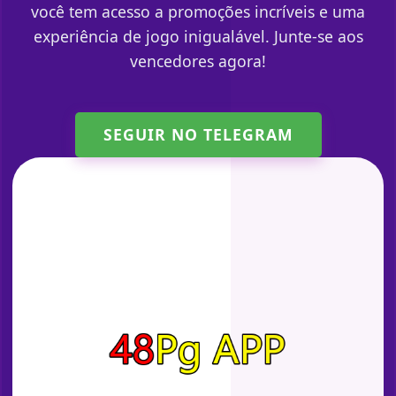
você tem acesso a promoções incríveis e uma
experiência de jogo inigualável. Junte-se aos
vencedores agora!
SEGUIR NO TELEGRAM