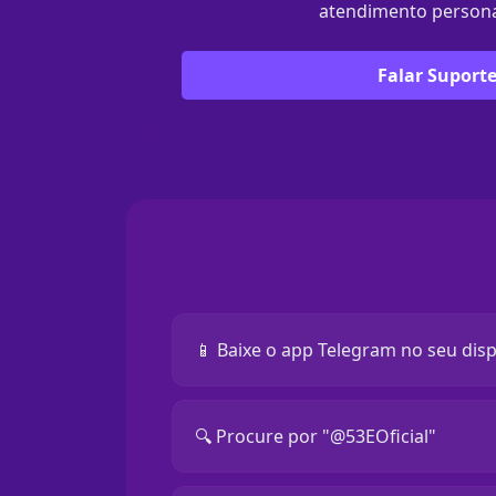
atendimento persona
Falar Suport
📱 Baixe o app Telegram no seu disp
🔍 Procure por "@53EOficial"