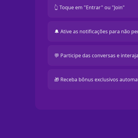
👆 Toque em "Entrar" ou "Join"
🔔 Ative as notificações para não p
💬 Participe das conversas e interaj
🎁 Receba bônus exclusivos autom