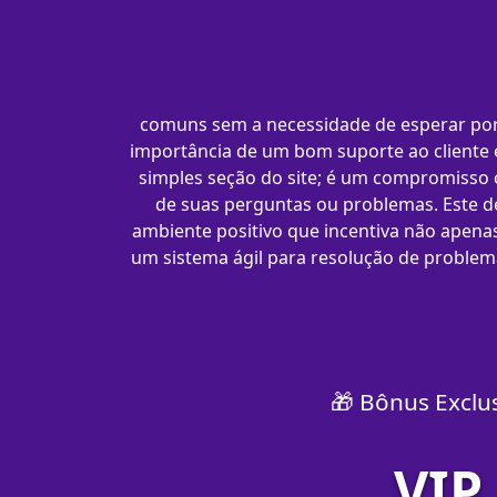
comuns sem a necessidade de esperar por 
importância de um bom suporte ao cliente 
simples seção do site; é um compromisso 
de suas perguntas ou problemas. Este d
ambiente positivo que incentiva não apena
um sistema ágil para resolução de problema
🎁 Bônus Exclu
VIP