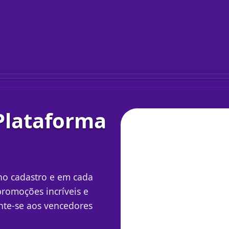
Plataforma
no cadastro e em cada
promoções incríveis e
unte-se aos vencedores