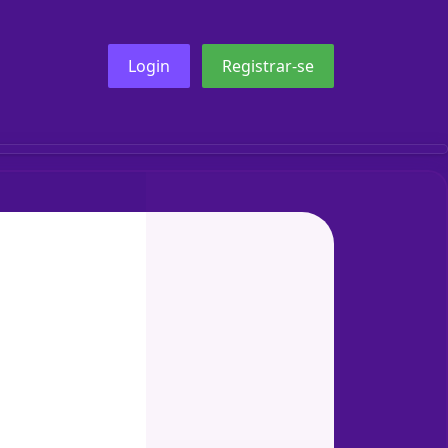
Login
Registrar-se