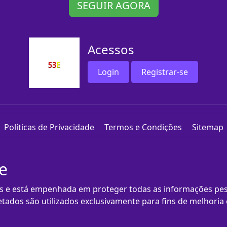
SEGUIR AGORA
Acessos
Login
Registrar-se
Políticas de Privacidade
Termos e Condições
Sitemap
de
ios e está empenhada em proteger todas as informações pe
tados são utilizados exclusivamente para fins de melhoria