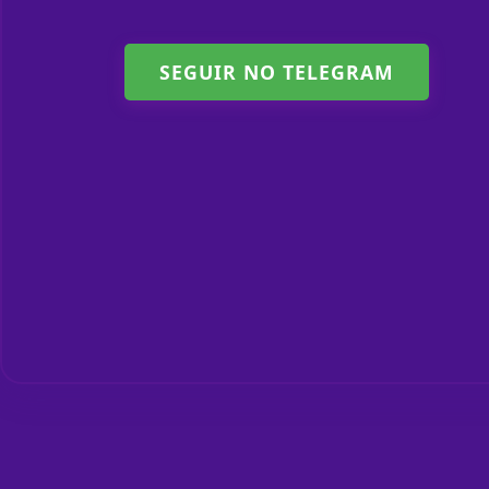
SEGUIR NO TELEGRAM