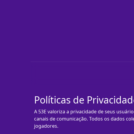
Políticas de Privacida
A 53E valoriza a privacidade de seus usuár
canais de comunicação. Todos os dados cole
jogadores.