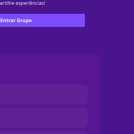
rtilhe experiências!
Entrar Grupo