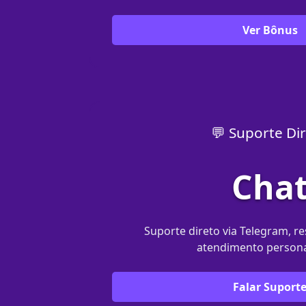
Ver Bônus
💬 Suporte Di
Cha
Suporte direto via Telegram, r
atendimento persona
Falar Suport