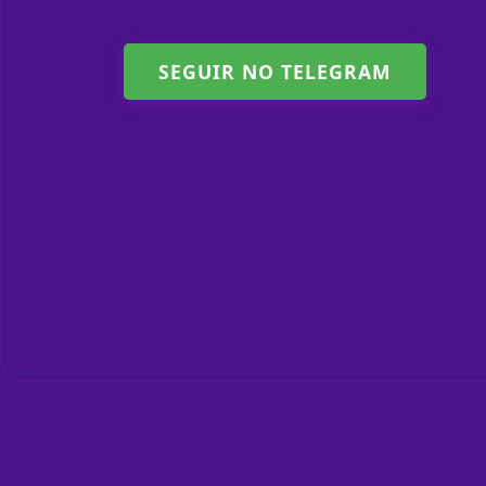
SEGUIR NO TELEGRAM