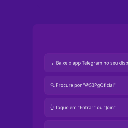
📱 Baixe o app Telegram no seu disp
🔍 Procure por "@53PgOficial"
👆 Toque em "Entrar" ou "Join"