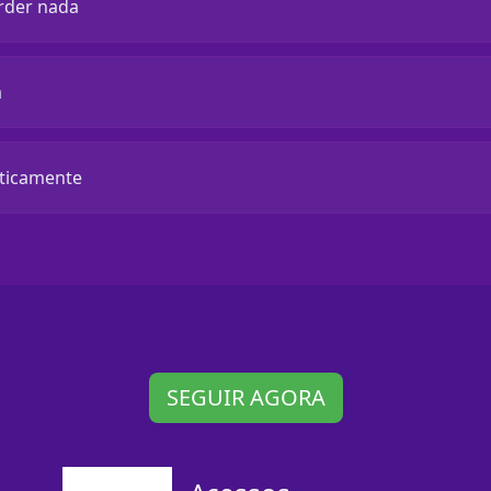
erder nada
a
aticamente
SEGUIR AGORA