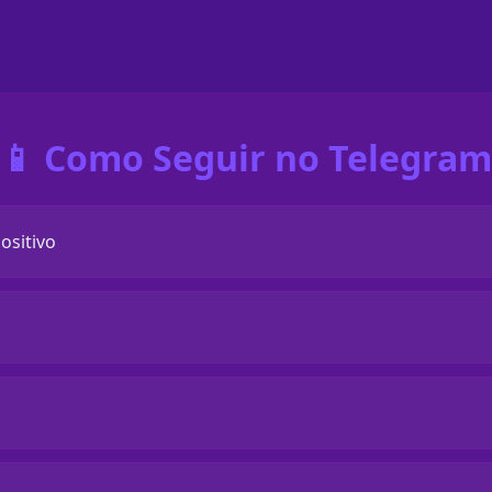
📱 Como Seguir no Telegram
ositivo