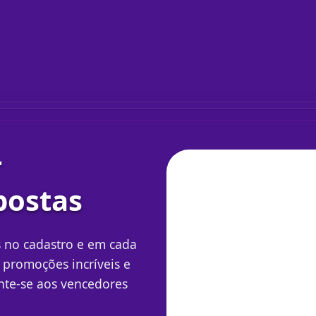
r
postas
 no cadastro e em cada
 promoções incríveis e
unte-se aos vencedores