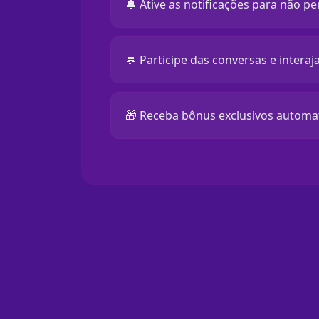
🔔 Ative as notificações para não p
💬 Participe das conversas e interaj
🎁 Receba bônus exclusivos autom