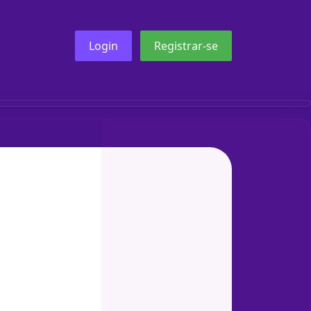
Login
Registrar-se