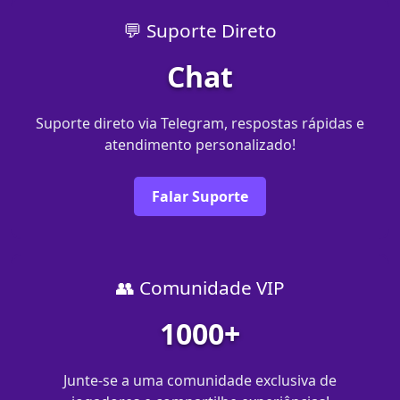
💬 Suporte Direto
Chat
Suporte direto via Telegram, respostas rápidas e
atendimento personalizado!
Falar Suporte
👥 Comunidade VIP
1000+
Junte-se a uma comunidade exclusiva de