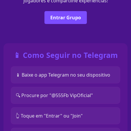
jogadores e compartilhe experiências!
Entrar Grupo
📱 Como Seguir no Telegram
📱 Baixe o app Telegram no seu dispositivo
🔍 Procure por "@555Fb VipOficial"
👆 Toque em "Entrar" ou "Join"