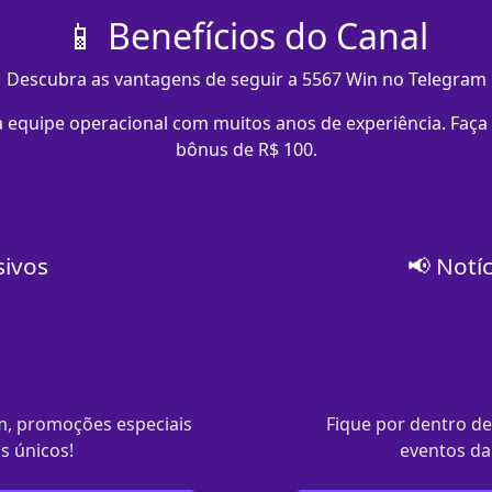
📱 Benefícios do Canal
Descubra as vantagens de seguir a 5567 Win no Telegram
 equipe operacional com muitos anos de experiência. Faça
bônus de R$ 100.
sivos
📢 Notí
m, promoções especiais
Fique por dentro d
s únicos!
eventos da