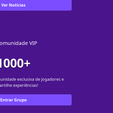
Ver Notícias
Comunidade VIP
1000+
unidade exclusiva de jogadores e
rtilhe experiências!
Entrar Grupo