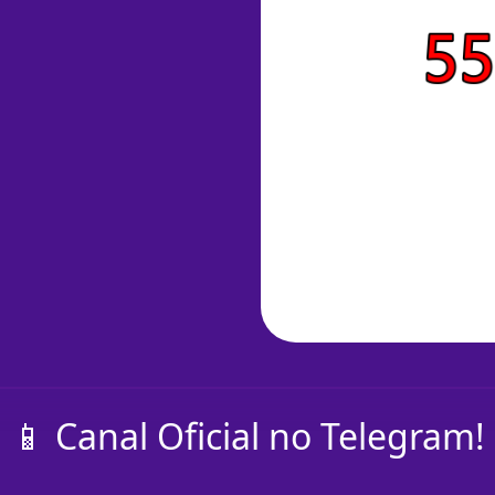
📱 Canal Oficial no Telegram!