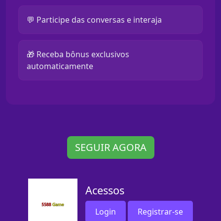
💬 Participe das conversas e interaja
🎁 Receba bônus exclusivos
automaticamente
SEGUIR AGORA
Acessos
Login
Registrar-se