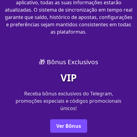
aplicativo, todas as suas informações estarão
atualizadas. O sistema de sincronização em tempo real
garante que saldo, histórico de apostas, configurações
e preferências sejam mantidos consistentes em todas
as plataformas.
🎁 Bônus Exclusivos
VIP
Receba bônus exclusivos do Telegram,
promoções especiais e códigos promocionais
únicos!
Ver Bônus