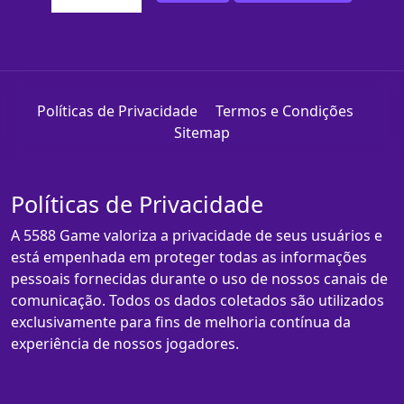
Políticas de Privacidade
Termos e Condições
Sitemap
Políticas de Privacidade
A 5588 Game valoriza a privacidade de seus usuários e
está empenhada em proteger todas as informações
pessoais fornecidas durante o uso de nossos canais de
comunicação. Todos os dados coletados são utilizados
exclusivamente para fins de melhoria contínua da
experiência de nossos jogadores.