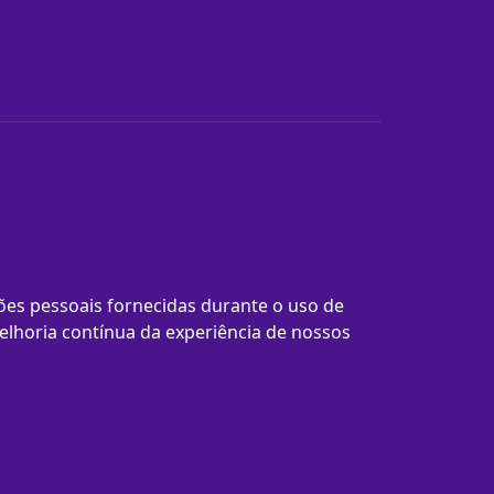
ões pessoais fornecidas durante o uso de
elhoria contínua da experiência de nossos