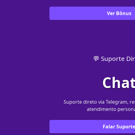
Ver Bônus
💬 Suporte Di
Cha
Suporte direto via Telegram, r
atendimento persona
Falar Suport