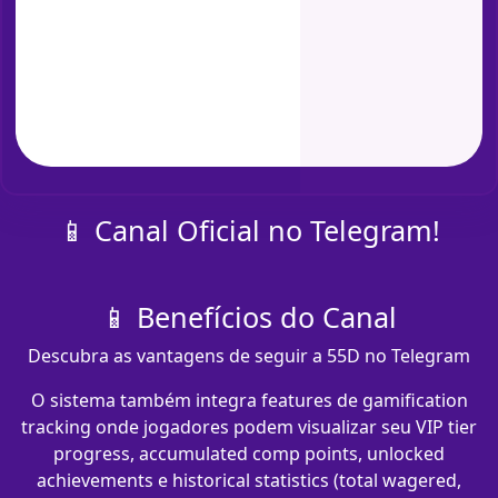
📱 Canal Oficial no Telegram!
📱 Benefícios do Canal
Descubra as vantagens de seguir a 55D no Telegram
O sistema também integra features de gamification
tracking onde jogadores podem visualizar seu VIP tier
progress, accumulated comp points, unlocked
achievements e historical statistics (total wagered,