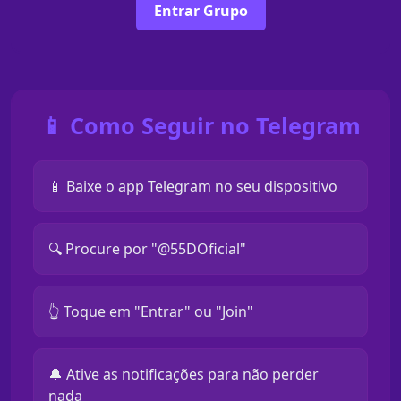
Entrar Grupo
📱 Como Seguir no Telegram
📱 Baixe o app Telegram no seu dispositivo
🔍 Procure por "@55DOficial"
👆 Toque em "Entrar" ou "Join"
🔔 Ative as notificações para não perder
nada