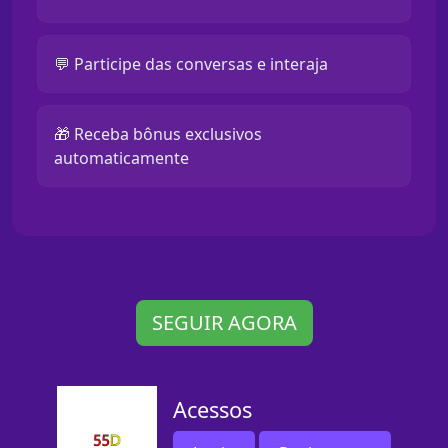
💬 Participe das conversas e interaja
🎁 Receba bônus exclusivos
automaticamente
SEGUIR AGORA
Acessos