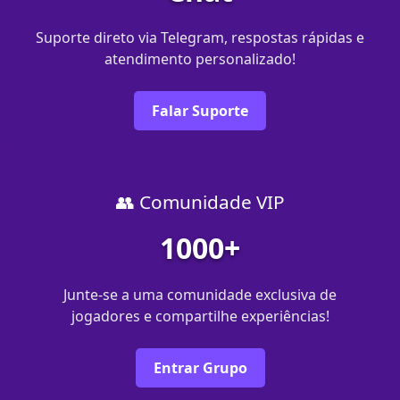
Suporte direto via Telegram, respostas rápidas e
atendimento personalizado!
Falar Suporte
👥 Comunidade VIP
1000+
Junte-se a uma comunidade exclusiva de
jogadores e compartilhe experiências!
Entrar Grupo