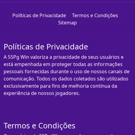
Políticas de Privacidade
Termos e Condições
Sitemap
Políticas de Privacidade
A 55Pg Win valoriza a privacidade de seus usuários e
está empenhada em proteger todas as informações
pessoais fornecidas durante o uso de nossos canais de
comunicação. Todos os dados coletados são utilizados
exclusivamente para fins de melhoria contínua da
experiência de nossos jogadores.
Termos e Condições