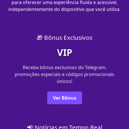
para oferecer uma experiência fluida e acessível,
independentemente do dispositivo que você utiliza.
🎁 Bônus Exclusivos
VIP
Receba bônus exclusivos do Telegram,
promoções especiais e códigos promocionais
únicos!
Ver Bônus
📢 Notícias em Tempo Real