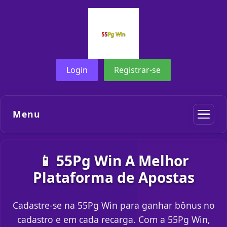
Login
Registrar-se
Menu
📱 55Pg Win A Melhor
Plataforma de Apostas
Cadastre-se na 55Pg Win para ganhar bônus no
cadastro e em cada recarga. Com a 55Pg Win,