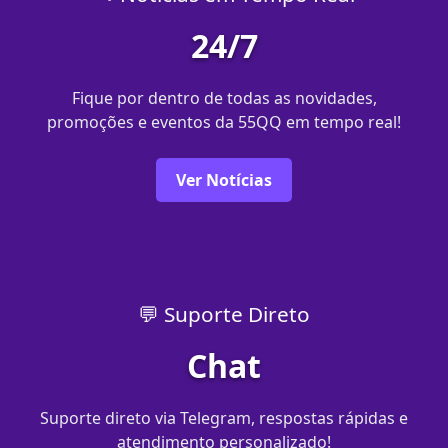
24/7
Fique por dentro de todas as novidades,
promoções e eventos da 55QQ em tempo real!
Ver Notícias
💬 Suporte Direto
Chat
Suporte direto via Telegram, respostas rápidas e
atendimento personalizado!