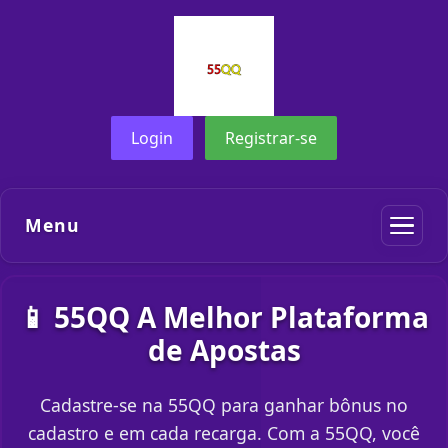
Login
Registrar-se
Menu
📱 55QQ A Melhor Plataforma
de Apostas
Cadastre-se na 55QQ para ganhar bônus no
cadastro e em cada recarga. Com a 55QQ, você