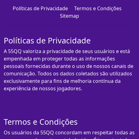
Políticas de Privacidade
Termos e Condições
Sitemap
Políticas de Privacidade
A 55QQ valoriza a privacidade de seus usuários e está
empenhada em proteger todas as informações
pessoais fornecidas durante o uso de nossos canais de
comunicação. Todos os dados coletados são utilizados
exclusivamente para fins de melhoria contínua da
experiência de nossos jogadores.
Termos e Condições
Os usuários da 55QQ concordam em respeitar todas as