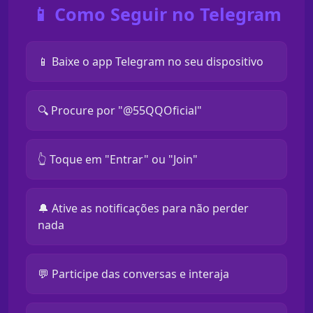
📱 Como Seguir no Telegram
📱 Baixe o app Telegram no seu dispositivo
🔍 Procure por "@55QQOficial"
👆 Toque em "Entrar" ou "Join"
🔔 Ative as notificações para não perder
nada
💬 Participe das conversas e interaja