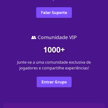
Falar Suporte
👥 Comunidade VIP
1000+
Junte-se a uma comunidade exclusiva de
jogadores e compartilhe experiências!
Entrar Grupo