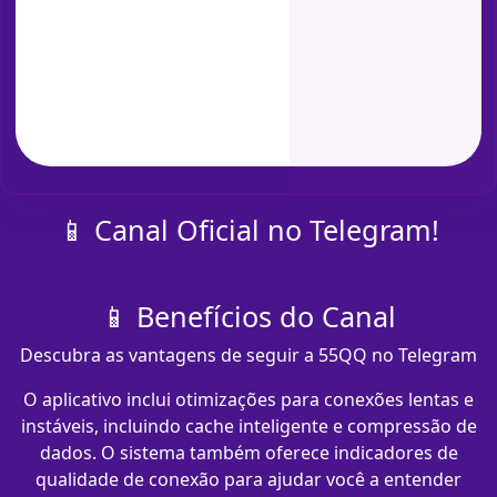
📱 Canal Oficial no Telegram!
📱 Benefícios do Canal
Descubra as vantagens de seguir a 55QQ no Telegram
O aplicativo inclui otimizações para conexões lentas e
instáveis, incluindo cache inteligente e compressão de
dados. O sistema também oferece indicadores de
qualidade de conexão para ajudar você a entender