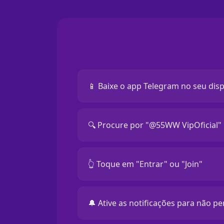
📱 Baixe o app Telegram no seu disp
🔍 Procure por "@55WW VipOficial"
👆 Toque em "Entrar" ou "Join"
🔔 Ative as notificações para não p