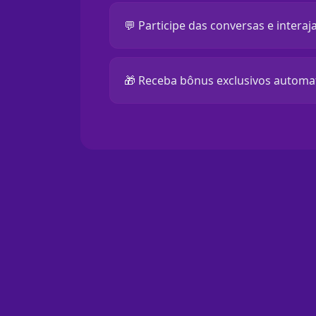
💬 Participe das conversas e interaj
🎁 Receba bônus exclusivos autom