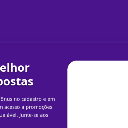
elhor
postas
bônus no cadastro e em
em acesso a promoções
ualável. Junte-se aos