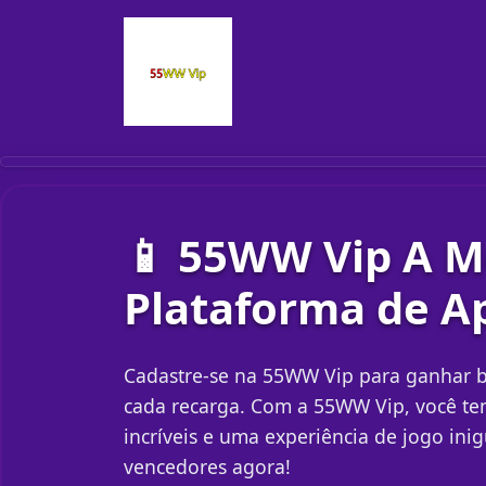
📱 55WW Vip A M
Plataforma de A
Cadastre-se na 55WW Vip para ganhar 
cada recarga. Com a 55WW Vip, você t
incríveis e uma experiência de jogo inig
vencedores agora!