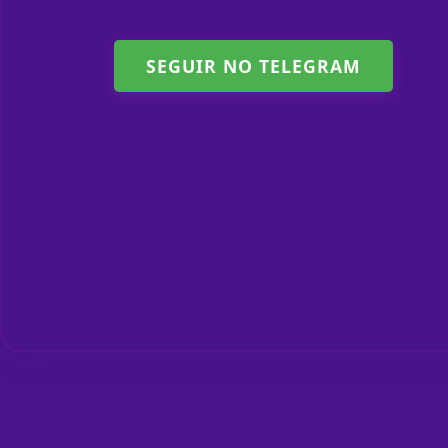
SEGUIR NO TELEGRAM