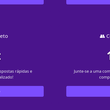
reto
👥 
t
espostas rápidas e
Junte-se a uma com
lizado!
compa
e