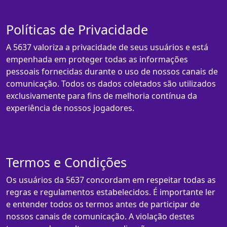
Políticas de Privacidade
A 5637 valoriza a privacidade de seus usuários e está
empenhada em proteger todas as informações
pessoais fornecidas durante o uso de nossos canais de
comunicação. Todos os dados coletados são utilizados
exclusivamente para fins de melhoria contínua da
experiência de nossos jogadores.
Termos e Condições
Os usuários da 5637 concordam em respeitar todas as
regras e regulamentos estabelecidos. É importante ler
e entender todos os termos antes de participar de
nossos canais de comunicação. A violação destes