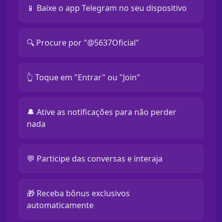
📱 Baixe o app Telegram no seu dispositivo
🔍 Procure por "@5637Oficial"
👆 Toque em "Entrar" ou "Join"
🔔 Ative as notificações para não perder
nada
💬 Participe das conversas e interaja
🎁 Receba bônus exclusivos
automaticamente