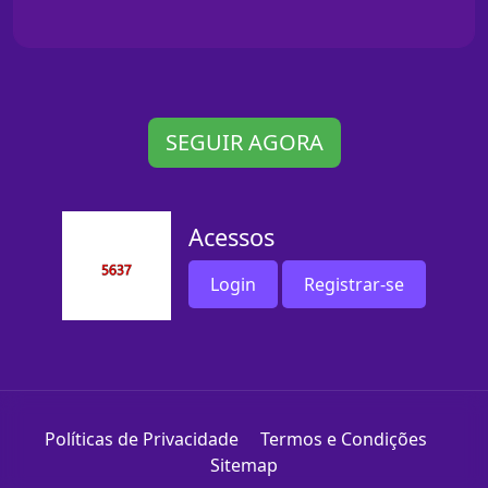
SEGUIR AGORA
Acessos
Login
Registrar-se
Políticas de Privacidade
Termos e Condições
Sitemap