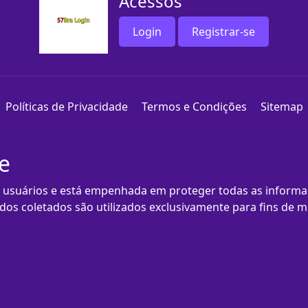
Acessos
Login
Registrar-se
Políticas de Privacidade
Termos e Condições
Sitemap
de
us usuários e está empenhada em proteger todas as informa
os coletados são utilizados exclusivamente para fins de m