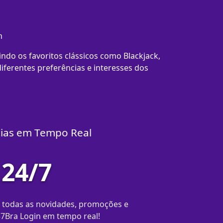
m
indo os favoritos clássicos como Blackjack,
iferentes preferências e interesses dos
cias em Tempo Real
24/7
e todas as novidades, promoções e
57Bra Login em tempo real!