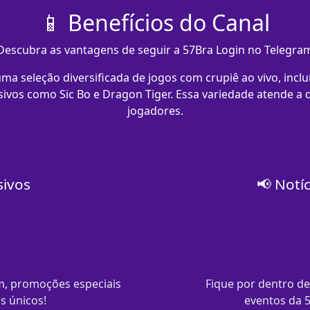
📱 Benefícios do Canal
Descubra as vantagens de seguir a 57Bra Login no Telegra
ma seleção diversificada de jogos com crupiê ao vivo, inclu
ivos como Sic Bo e Dragon Tiger. Essa variedade atende a d
jogadores.
sivos
📢 Notí
m, promoções especiais
Fique por dentro d
s únicos!
eventos da 