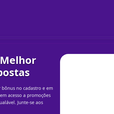
 Melhor
postas
r bônus no cadastro e em
 tem acesso a promoções
ualável. Junte-se aos