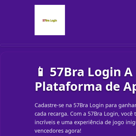
📱 57Bra Login A
Plataforma de A
Cadastre-se na 57Bra Login para ganha
cada recarga. Com a 57Bra Login, você
incríveis e uma experiência de jogo inig
vencedores agora!