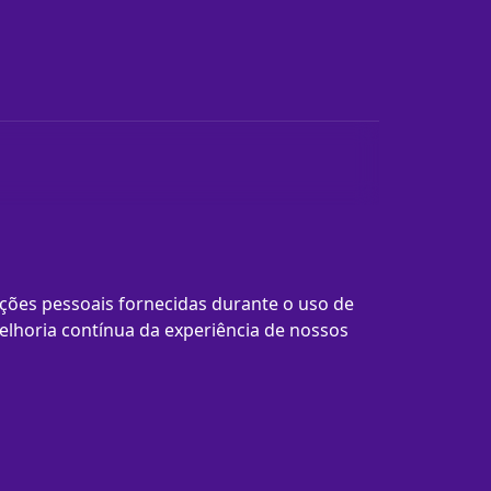
ções pessoais fornecidas durante o uso de
elhoria contínua da experiência de nossos