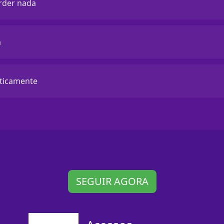
erder nada
a
aticamente
SEGUIR AGORA