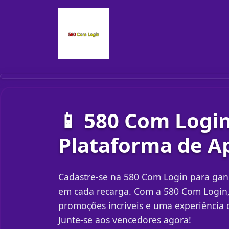
📱 580 Com Logi
Plataforma de A
Cadastre-se na 580 Com Login para gan
em cada recarga. Com a 580 Com Login,
promoções incríveis e uma experiência d
Junte-se aos vencedores agora!