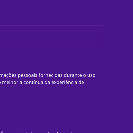
rmações pessoais fornecidas durante o uso
e melhoria contínua da experiência de