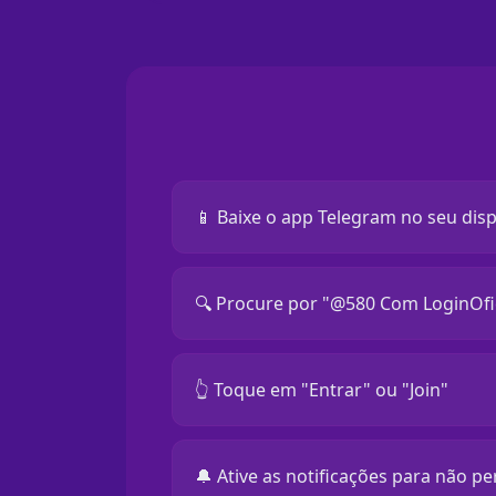
📱 Baixe o app Telegram no seu disp
🔍 Procure por "@580 Com LoginOfic
👆 Toque em "Entrar" ou "Join"
🔔 Ative as notificações para não p