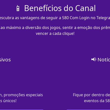
📱 Benefícios do Canal
escubra as vantagens de seguir a 580 Com Login no Telegr
 ao máximo a diversão dos jogos, sentir a emoção dos prêm
vencer a cada clique!
sivos
📢 Notí
m, promoções especiais
Fique por dentro d
s únicos!
eventos da 58