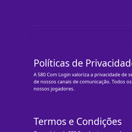
Políticas de Privacida
A 580 Com Login valoriza a privacidade de 
de nossos canais de comunicação. Todos os 
nossos jogadores.
Termos e Condições