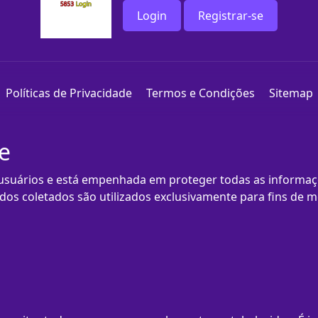
Login
Registrar-se
Políticas de Privacidade
Termos e Condições
Sitemap
de
s usuários e está empenhada em proteger todas as informaç
os coletados são utilizados exclusivamente para fins de m