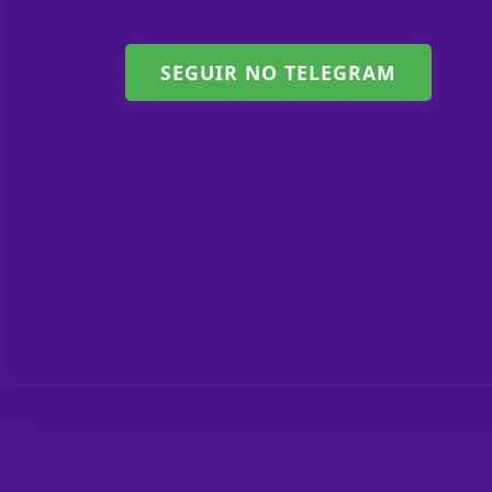
SEGUIR NO TELEGRAM