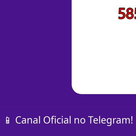
📱 Canal Oficial no Telegram!