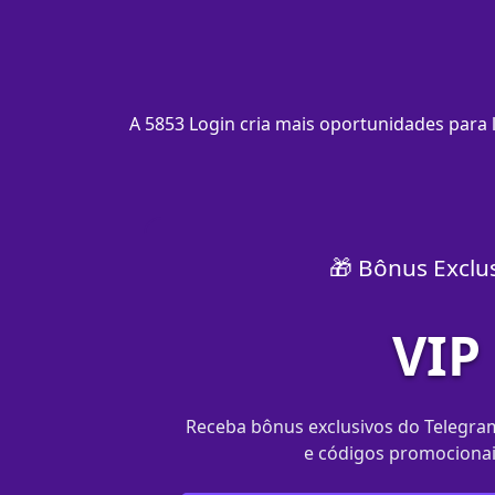
A 5853 Login cria mais oportunidades para 
🎁 Bônus Exclu
VIP
Receba bônus exclusivos do Telegra
e códigos promocionai