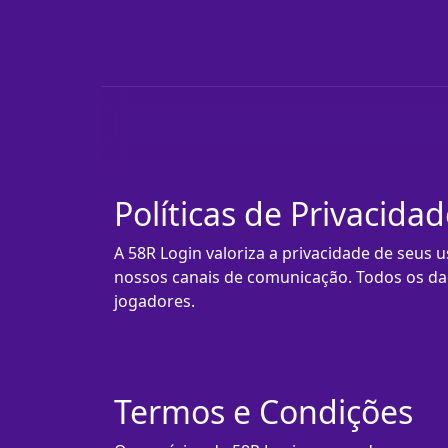
Políticas de Privacida
A 58R Login valoriza a privacidade de seus
nossos canais de comunicação. Todos os dad
jogadores.
Termos e Condições