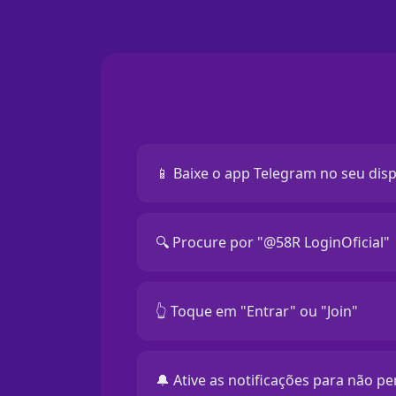
📱 Baixe o app Telegram no seu disp
🔍 Procure por "@58R LoginOficial"
👆 Toque em "Entrar" ou "Join"
🔔 Ative as notificações para não p