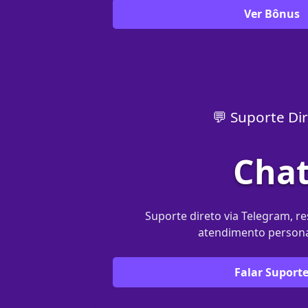
Ver Bônus
💬 Suporte Di
Cha
Suporte direto via Telegram, r
atendimento persona
Falar Suport