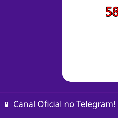
📱 Canal Oficial no Telegram!