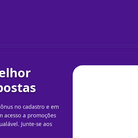
elhor
postas
bônus no cadastro e em
em acesso a promoções
ualável. Junte-se aos