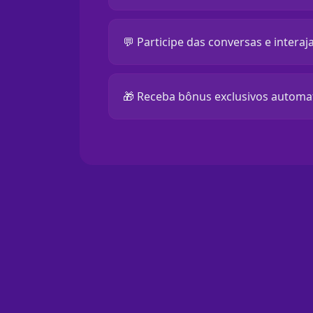
💬 Participe das conversas e interaj
🎁 Receba bônus exclusivos autom