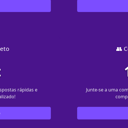
reto
👥 
t
espostas rápidas e
Junte-se a uma com
lizado!
compa
e