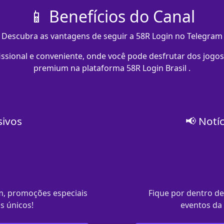
📱 Benefícios do Canal
Descubra as vantagens de seguir a 58R Login no Telegram
issional e conveniente, onde você pode desfrutar dos jogos
premium na plataforma 58R Login Brasil .
sivos
📢 Notí
m, promoções especiais
Fique por dentro d
s únicos!
eventos da