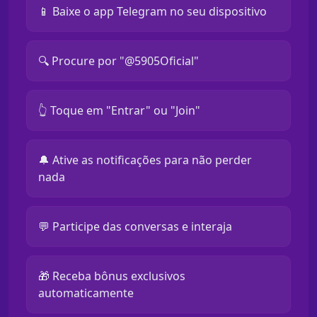
📱 Baixe o app Telegram no seu dispositivo
🔍 Procure por "@5905Oficial"
👆 Toque em "Entrar" ou "Join"
🔔 Ative as notificações para não perder
nada
💬 Participe das conversas e interaja
🎁 Receba bônus exclusivos
automaticamente