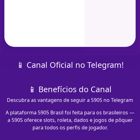
📱 Canal Oficial no Telegram!
📱 Benefícios do Canal
Descubra as vantagens de seguir a 5905 no Telegram
A plataforma 5905 Brasil foi feita para os brasileiros —
a 5905 oferece slots, roleta, dados e jogos de pôquer
para todos os perfis de jogador.