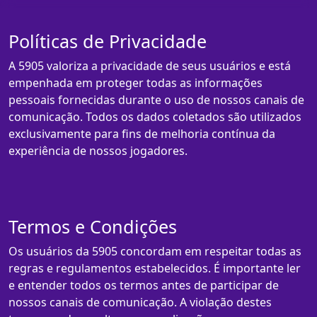
Políticas de Privacidade
A 5905 valoriza a privacidade de seus usuários e está
empenhada em proteger todas as informações
pessoais fornecidas durante o uso de nossos canais de
comunicação. Todos os dados coletados são utilizados
exclusivamente para fins de melhoria contínua da
experiência de nossos jogadores.
Termos e Condições
Os usuários da 5905 concordam em respeitar todas as
regras e regulamentos estabelecidos. É importante ler
e entender todos os termos antes de participar de
nossos canais de comunicação. A violação destes