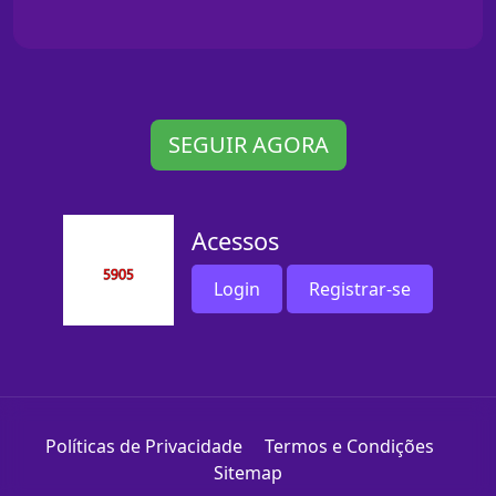
SEGUIR AGORA
Acessos
Login
Registrar-se
Políticas de Privacidade
Termos e Condições
Sitemap