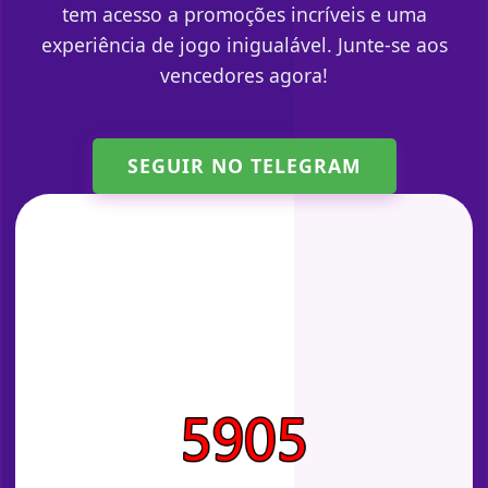
tem acesso a promoções incríveis e uma
experiência de jogo inigualável. Junte-se aos
vencedores agora!
SEGUIR NO TELEGRAM