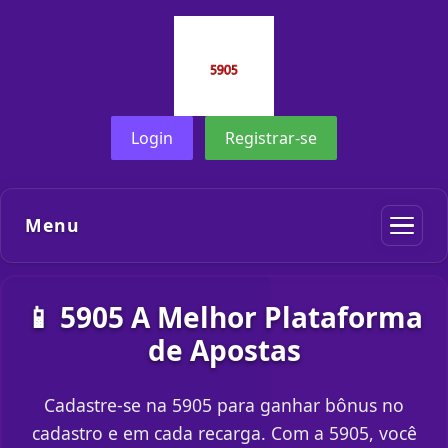
Login
Registrar-se
Menu
📱 5905 A Melhor Plataforma
de Apostas
Cadastre-se na 5905 para ganhar bônus no
cadastro e em cada recarga. Com a 5905, você